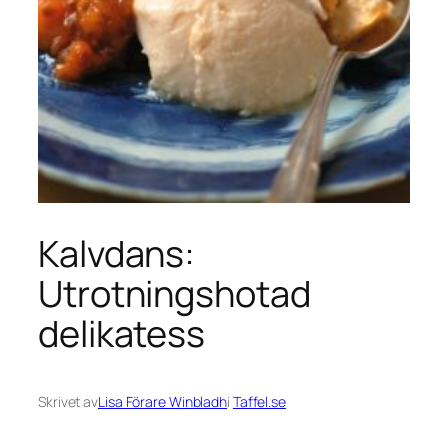
Kalvdans:
Utrotningshotad
delikatess
Skrivet av
Lisa Förare Winbladh
i
Taffel.se