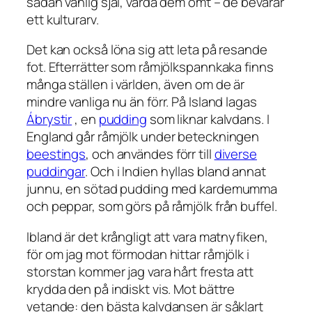
sådan vänlig själ, vårda dem ömt – de bevarar
ett kulturarv.
Det kan också löna sig att leta på resande
fot. Efterrätter som råmjölkspannkaka finns
många ställen i världen, även om de är
mindre vanliga nu än förr. På Island lagas
Ábrystir
, en
pudding
som liknar kalvdans. I
England går råmjölk under beteckningen
beestings
, och användes förr till
diverse
puddingar
. Och i Indien hyllas bland annat
junnu, en sötad pudding med kardemumma
och peppar, som görs på råmjölk från buffel.
Ibland är det krångligt att vara matnyfiken,
för om jag mot förmodan hittar råmjölk i
storstan kommer jag vara hårt fresta att
krydda den på indiskt vis. Mot bättre
vetande: den bästa kalvdansen är såklart