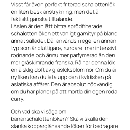
Visst får även perfekt friterad schalottenlök
en liten besk anstrykning, men det är
faktiskt ganska tilltalande.
I Asien är den lätt bittra sprödfriterade
schalottenlöken ett vanligt garnityr på bland
annat sallader. Där används i regel en annan
typ som är pluttigare, rundare, mer intensivt
rodnande och ännu mer parfymerad än den
mer gråskimrande franska. Rå har denna lök
en älsklig doft av gräslöksblommor. Om du är
nyfiken kan du leta upp den i kyldisken på
asiatiska affärer. Den är absolut nödvändig
om du har planer på att mortla din egen röda
curry.
Och vad ska vi säga om
bananschalottenlöken? Ska vi skälla den
slanka kopparglänsande löken för bedragare