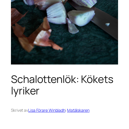
Schalottenlök: Kökets
lyriker
Skrivet av
Lisa Förare Winbladh
i
Matälskaren