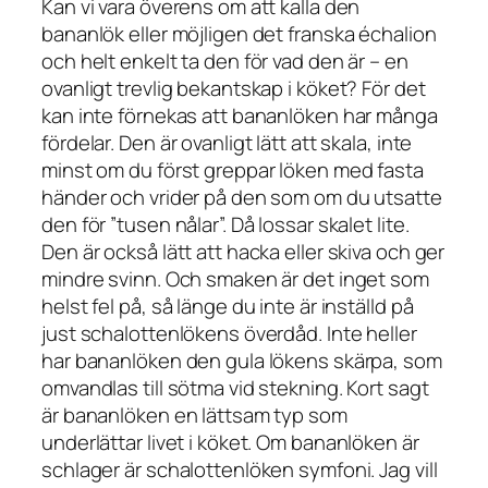
Kan vi vara överens om att kalla den
bananlök eller möjligen det franska échalion
och helt enkelt ta den för vad den är – en
ovanligt trevlig bekantskap i köket? För det
kan inte förnekas att bananlöken har många
fördelar. Den är ovanligt lätt att skala, inte
minst om du först greppar löken med fasta
händer och vrider på den som om du utsatte
den för ”tusen nålar”. Då lossar skalet lite.
Den är också lätt att hacka eller skiva och ger
mindre svinn. Och smaken är det inget som
helst fel på, så länge du inte är inställd på
just schalottenlökens överdåd. Inte heller
har bananlöken den gula lökens skärpa, som
omvandlas till sötma vid stekning. Kort sagt
är bananlöken en lättsam typ som
underlättar livet i köket. Om bananlöken är
schlager är schalottenlöken symfoni. Jag vill