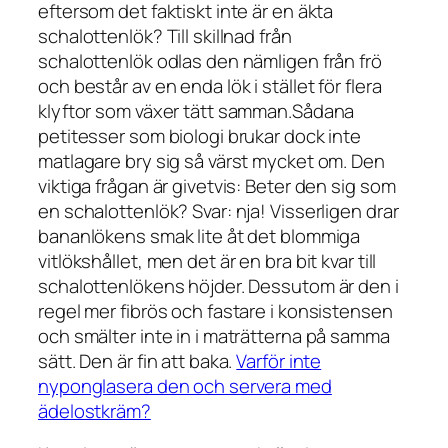
eftersom det faktiskt inte är en äkta
schalottenlök? Till skillnad från
schalottenlök odlas den nämligen från frö
och består av en enda lök i stället för flera
klyftor som växer tätt samman.Sådana
petitesser som biologi brukar dock inte
matlagare bry sig så värst mycket om. Den
viktiga frågan är givetvis: Beter den sig som
en schalottenlök? Svar: nja! Visserligen drar
bananlökens smak lite åt det blommiga
vitlökshållet, men det är en bra bit kvar till
schalottenlökens höjder. Dessutom är den i
regel mer fibrös och fastare i konsistensen
och smälter inte in i maträtterna på samma
sätt. Den är fin att baka.
Varför inte
nyponglasera den och servera med
ädelostkräm?