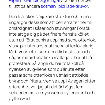
vapen i svampinläggningar
och den hjälper
till att balancera
sötman i picklade druvor
.
Den lilla lökens mjukare struktur och tunna
ringar gör dessutom att den smälter ner till
omärklighet i såser och stuvningar. Försök
inte att ge dig på det finare franska köket
utan att först bunkra upp med schalottenlök.
Vissa purister anser att schalottenlök aldrig
får brynas eftersom den blir besk. Jag och
någon miljard asiatiska matlagare ber att få
protestera. Så länge du har totalkoll på
nyansen av gyllene som du är ute efter,
passar schalottenlöken utmärkt att både
bryna och fritera. Men se upp! Av egen bitter
erfarenhet vet jag att det är högst fem
sekunder mellan nyanserna gyllenbrunt och
gyllensvart.