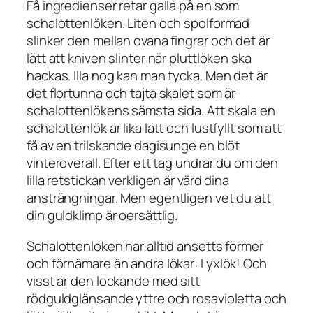
Få ingredienser retar galla på en som
schalottenlöken. Liten och spolformad
slinker den mellan ovana fingrar och det är
lätt att kniven slinter när pluttlöken ska
hackas. Illa nog kan man tycka. Men det är
det flortunna och tajta skalet som är
schalottenlökens sämsta sida. Att skala en
schalottenlök är lika lätt och lustfyllt som att
få av en trilskande dagisunge en blöt
vinteroverall. Efter ett tag undrar du om den
lilla retstickan verkligen är värd dina
ansträngningar. Men egentligen vet du att
din guldklimp är oersättlig.
Schalottenlöken har alltid ansetts förmer
och förnämare än andra lökar: Lyxlök! Och
visst är den lockande med sitt
rödguldglänsande yttre och rosavioletta och