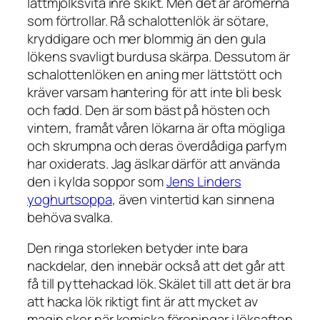
lättmjölksvita inre skikt. Men det är aromerna
som förtrollar. Rå schalottenlök är sötare,
kryddigare och mer blommig än den gula
lökens svavligt burdusa skärpa. Dessutom är
schalottenlöken en aning mer lättstött och
kräver varsam hantering för att inte bli besk
och fadd. Den är som bäst på hösten och
vintern, framåt våren lökarna är ofta mögliga
och skrumpna och deras överdådiga parfym
har oxiderats. Jag äslkar därför att använda
den i kylda soppor som
Jens Linders
yoghurtsoppa
, även vintertid kan sinnena
behöva svalka.
Den ringa storleken betyder inte bara
nackdelar, den innebär också att det går att
få till pyttehackad lök. Skälet till att det är bra
att hacka lök riktigt fint är att mycket av
magin sker när kemiska föreningar i löksaften