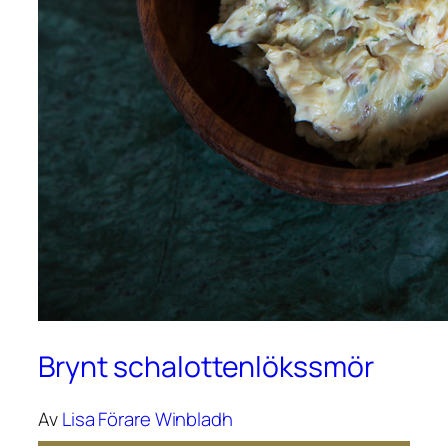
Brynt schalottenlökssmör
Av
Lisa Förare Winbladh