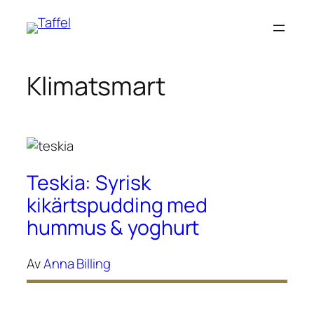
Hoppa
till
innehåll
Klimatsmart
Teskia: Syrisk
kikärtspudding med
hummus & yoghurt
Av
Anna Billing