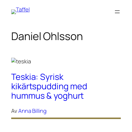
Hoppa
till
innehåll
Daniel Ohlsson
Teskia: Syrisk
kikärtspudding med
hummus & yoghurt
Av
Anna Billing