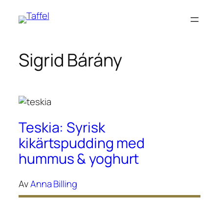
Hoppa
till
innehåll
Sigrid Bárány
Teskia: Syrisk
kikärtspudding med
hummus & yoghurt
Av
Anna Billing