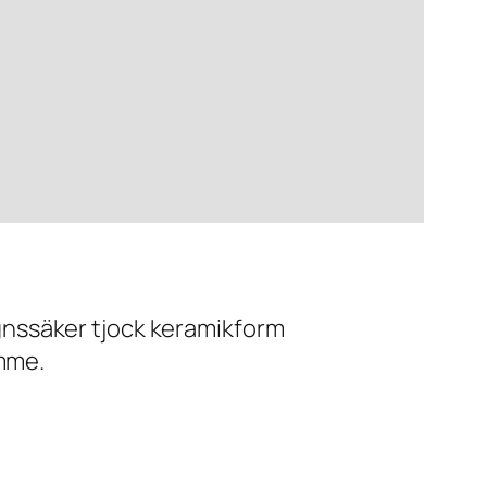
ugnssäker tjock keramikform
imme.