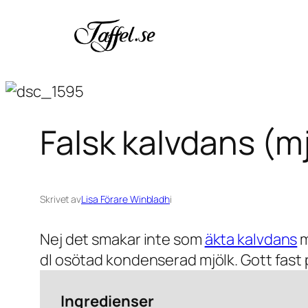
Hoppa
till
innehåll
Falsk kalvdans (m
Skrivet av
Lisa Förare Winbladh
i
Nej det smakar inte som
äkta kalvdans
m
dl osötad kondenserad mjölk. Gott fast 
Ingredienser