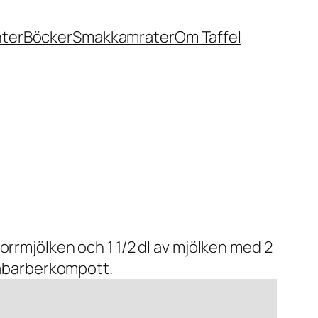
nter
Böcker
Smakkamrater
Om Taffel
orrmjölken och 1 1/2 dl av mjölken med 2
 rabarberkompott.