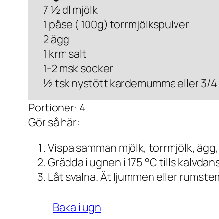
7 ½ dl mjölk
1 påse ( 100g) torrmjölkspulver
2 ägg
1 krm salt
1-2 msk socker
½ tsk nystött kardemumma eller 3/4 
Portioner: 4
Gör så här:
Vispa samman mjölk, torrmjölk, ägg,
Grädda i ugnen i 175 °C tills kalvdan
Låt svalna. Ät ljummen eller rumst
Baka i ugn