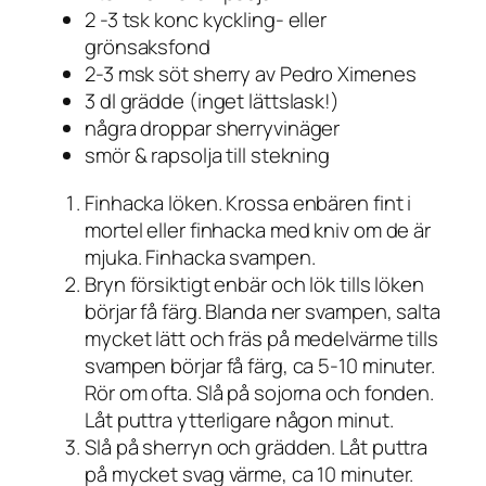
2 -3 tsk konc kyckling- eller
grönsaksfond
2-3 msk söt sherry av Pedro Ximenes
3 dl grädde (inget lättslask!)
några droppar sherryvinäger
smör & rapsolja till stekning
Finhacka löken. Krossa enbären fint i
mortel eller finhacka med kniv om de är
mjuka. Finhacka svampen.
Bryn försiktigt enbär och lök tills löken
börjar få färg. Blanda ner svampen, salta
mycket lätt och fräs på medelvärme tills
svampen börjar få färg, ca 5-10 minuter.
Rör om ofta. Slå på sojorna och fonden.
Låt puttra ytterligare någon minut.
Slå på sherryn och grädden. Låt puttra
på mycket svag värme, ca 10 minuter.