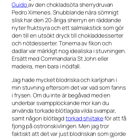
Guido
av den chokladsöta sherrydruvan
Pedro Ximenes. Snubblande nära sömnigt
slisk har den 20-åriga sherryn en räddande
nyter fruktsyra och ett salmiakstick som gör
den till en utsökt dryck till chokladdesserter
och nötdesserter. Tonerna av fikon och
dadlar var märkligt nog idealiska i stuvningen.
Ersätt med Commandaria St John eller
madeira, men bara i nödfall.
Jag hade mycket blodriska och karljohan i
min stuvning eftersom det var vad som fanns
i frysen. Om du inte är begåvad med en
underbar svampplockande mor kan du
använda torkade blötlagda vilda svampar,
samt någon blötlagd
torkad shiitake
för att få
fjong på ostronskivlingen. Men jag tror
faktiskt att det var just blodriskan som gjorde