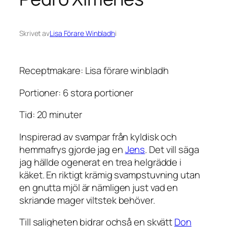
Skrivet av
Lisa Förare Winbladh
i
Receptmakare: Lisa förare winbladh
Portioner: 6 stora portioner
Tid: 20 minuter
Inspirerad av svampar från kyldisk och
hemmafrys gjorde jag en
Jens
. Det vill säga
jag hällde ogenerat en trea helgrädde i
käket. En riktigt krämig svampstuvning utan
en gnutta mjöl är nämligen just vad en
skriande mager viltstek behöver.
Till saligheten bidrar ochså en skvätt
Don