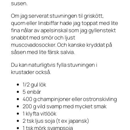
susen.
Om jag serverat stuvningen til griskött,
quorn eller linsbiffar hade jag toppat med lite
fina nålar av apelsinskal som jag gyllenstekt
snabbt med smör och ljust
muscovadosocker. Och kanske kryddat på
såsen med lite färsk salvia.
Du kan naturligtvis fylla stuvningen i
krustader också.
1/2 gul lök
5 enbär
400 g champinjoner eller ostronskivling
200 g vild svamp med mycket smak
1 klyfta vitlöök
2 tsk ljus soja (t ex japansk)
1 tsk mörk svampsoja