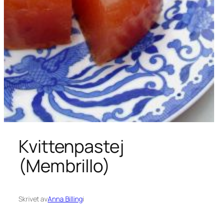
Kvittenpastej
(Membrillo)
Skrivet av
Anna Billing
i