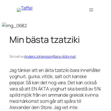
Hoppa
till
innehåll
Min bästa tzatziki
Skrivet av
Anders Johansson
i
Bara riktig mat
Jag tänker att en äkta tzatziki bara innehåller
yoghurt, gurka, vitlök, salt och kanske
peppar. Så kan det nog vara. Det kan också
vara så att EN ÄKTA yoghurt ska bestå av 5%
spilld mjölk från en ammande grekisk kvinna
med härkomst som går att spåra till
Alexander den Store. Jag vet inte.