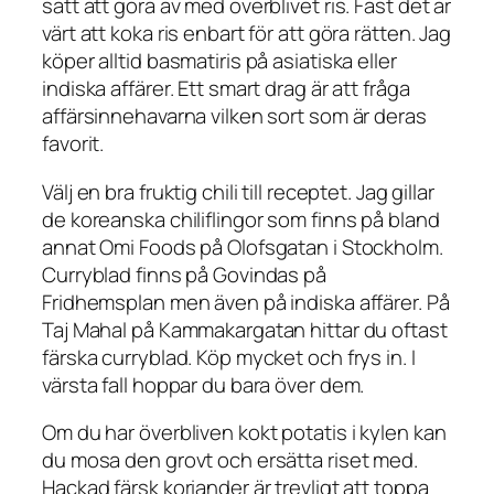
sätt att göra av med överblivet ris. Fast det är
värt att koka ris enbart för att göra rätten. Jag
köper alltid basmatiris på asiatiska eller
indiska affärer. Ett smart drag är att fråga
affärsinnehavarna vilken sort som är deras
favorit.
Välj en bra fruktig chili till receptet. Jag gillar
de koreanska chiliflingor som finns på bland
annat Omi Foods på Olofsgatan i Stockholm.
Curryblad finns på Govindas på
Fridhemsplan men även på indiska affärer. På
Taj Mahal på Kammakargatan hittar du oftast
färska curryblad. Köp mycket och frys in. I
värsta fall hoppar du bara över dem.
Om du har överbliven kokt potatis i kylen kan
du mosa den grovt och ersätta riset med.
Hackad färsk koriander är trevligt att toppa