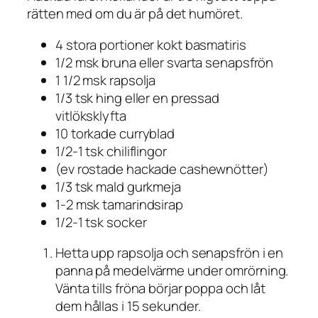
rätten med om du är på det humöret.
4 stora portioner kokt basmatiris
1/2 msk bruna eller svarta senapsfrön
1 1/2 msk rapsolja
1/3 tsk hing eller en pressad
vitlöksklyfta
10 torkade curryblad
1/2-1 tsk chiliflingor
(ev rostade hackade cashewnötter)
1/3 tsk mald gurkmeja
1-2 msk tamarindsirap
1/2-1 tsk socker
Hetta upp rapsolja och senapsfrön i en
panna på medelvärme under omrörning.
Vänta tills fröna börjar poppa och låt
dem hållas i 15 sekunder.