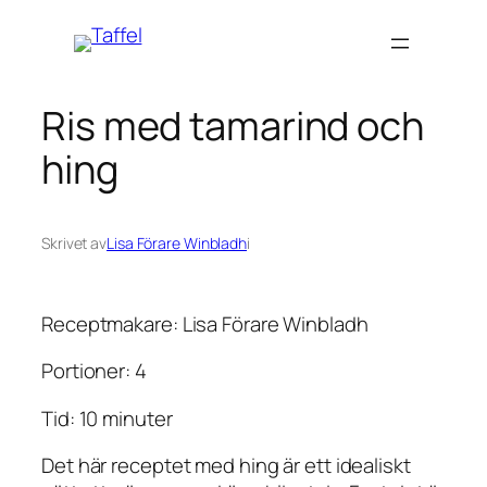
Hoppa
till
innehåll
Ris med tamarind och
hing
Skrivet av
Lisa Förare Winbladh
i
Receptmakare: Lisa Förare Winbladh
Portioner: 4
Tid: 10 minuter
Det här receptet med hing är ett idealiskt