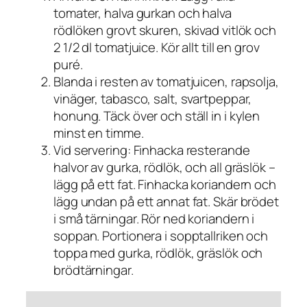
tomater, halva gurkan och halva
rödlöken grovt skuren, skivad vitlök och
2 1/2 dl tomatjuice. Kör allt till en grov
puré.
Blanda i resten av tomatjuicen, rapsolja,
vinäger, tabasco, salt, svartpeppar,
honung. Täck över och ställ in i kylen
minst en timme.
Vid servering: Finhacka resterande
halvor av gurka, rödlök, och all gräslök –
lägg på ett fat. Finhacka koriandern och
lägg undan på ett annat fat. Skär brödet
i små tärningar. Rör ned koriandern i
soppan. Portionera i sopptallriken och
toppa med gurka, rödlök, gräslök och
brödtärningar.