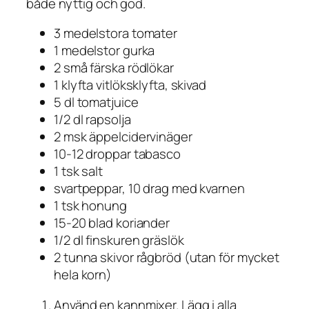
både nyttig och god.
3 medelstora tomater
1 medelstor gurka
2 små färska rödlökar
1 klyfta vitlöksklyfta, skivad
5 dl tomatjuice
1/2 dl rapsolja
2 msk äppelcidervinäger
10-12 droppar tabasco
1 tsk salt
svartpeppar, 10 drag med kvarnen
1 tsk honung
15-20 blad koriander
1/2 dl finskuren gräslök
2 tunna skivor rågbröd (utan för mycket
hela korn)
Använd en kannmixer. Lägg i alla