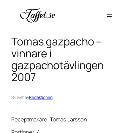
Hoppa
till
innehåll
Tomas gazpacho –
vinnare i
gazpachotävlingen
2007
Skrivet av
Redaktionen
i
Receptmakare: Tomas Larsson
Portioner: 4