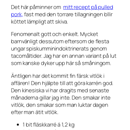
Det här påminner om
mitt recept på pulled
pork,
fast med den torrare tillagningen bllir
köttet lämpligt att skiva.
Fenomenalt gott och enkelt. Mycket
barnvänligt dessutom eftersom de flesta
ungar spiskumminindoktrinerats genom
tacomåltider. Jag har en annan variant på lut
som kanske dyker upp här så småningom.
Äntligen har det kommit fin färsk vitlök i
affären! Den hjälpte till att göra karrén god.
Den kinesiska vi har dragits med senaste
månaderna gillar jag inte. Den smakar inte
vitlök, den smakar som man luktar dagen
efter man ätit vitlök.
1 bit fläskkarré á 1,2 kg