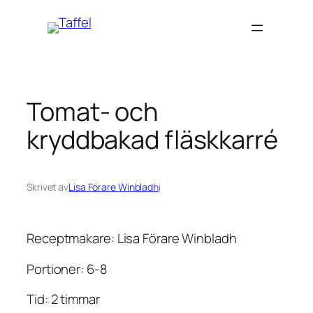
Hoppa
till
innehåll
Tomat- och
kryddbakad fläskkarré
Skrivet av
Lisa Förare Winbladh
i
Receptmakare: Lisa Förare Winbladh
Portioner: 6-8
Tid: 2 timmar