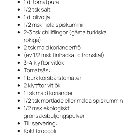
1 dl tomatpuré
1/2 tsk salt
1 dl olivolja
1/2 msk hela spiskummin
2-3 tsk chiliflingor (gärna turkiska
rökiga)
2 tsk mald korianderfrö
(ev 1/2 msk finhackat citronskal)
3-4 klyftor vitlök
Tomatsås:
1 burk körsbärstomater
2 klytftor vitlök
1 tsk mald koriander
1/2 tsk mortlade eller malda spiskummin
1/2 msk ekologiskt
grönsaksbuljongspulver
Till servering:
Kokt broccoli