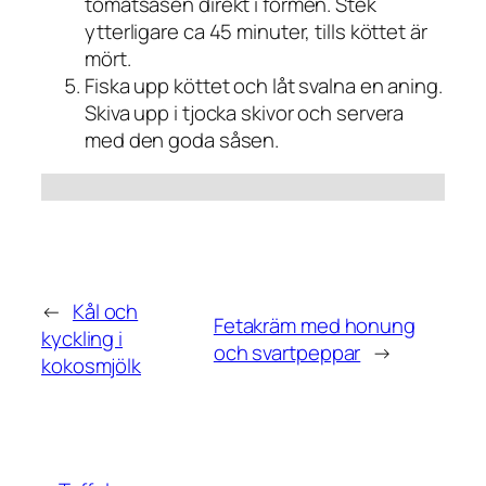
tomatsåsen direkt i formen. Stek
ytterligare ca 45 minuter, tills köttet är
mört.
Fiska upp köttet och låt svalna en aning.
Skiva upp i tjocka skivor och servera
med den goda såsen.
←
Kål och
Fetakräm med honung
kyckling i
och svartpeppar
→
kokosmjölk