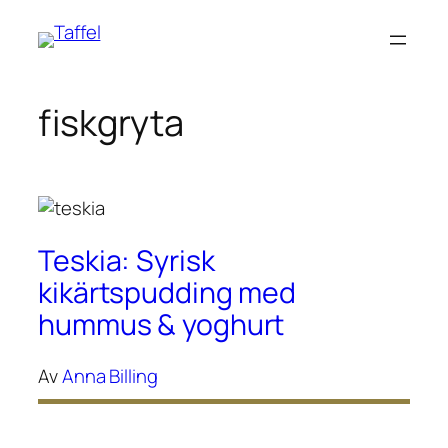
Hoppa
till
innehåll
fiskgryta
Teskia: Syrisk
kikärtspudding med
hummus & yoghurt
Av
Anna Billing