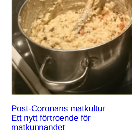
Post-Coronans matkultur –
Ett nytt förtroende för
matkunnandet