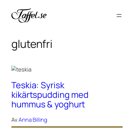
Hoppa
till
innehåll
glutenfri
Teskia: Syrisk
kikärtspudding med
hummus & yoghurt
Av
Anna Billing