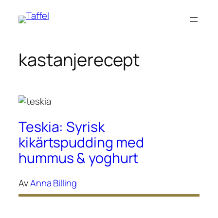
Hoppa
till
innehåll
kastanjerecept
Teskia: Syrisk
kikärtspudding med
hummus & yoghurt
Av
Anna Billing