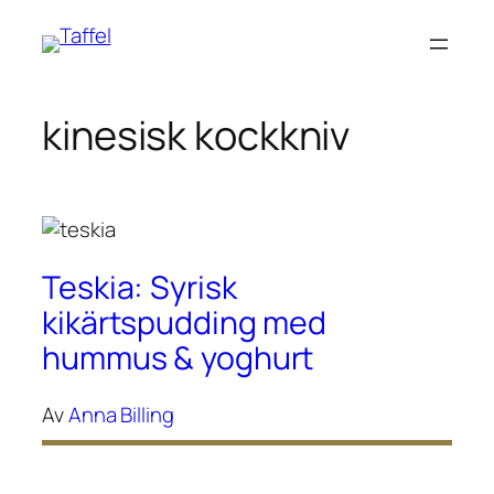
Hoppa
till
innehåll
kinesisk kockkniv
Teskia: Syrisk
kikärtspudding med
hummus & yoghurt
Av
Anna Billing