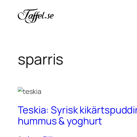
Hoppa
till
innehåll
sparris
Teskia: Syrisk kikärtspudd
hummus & yoghurt