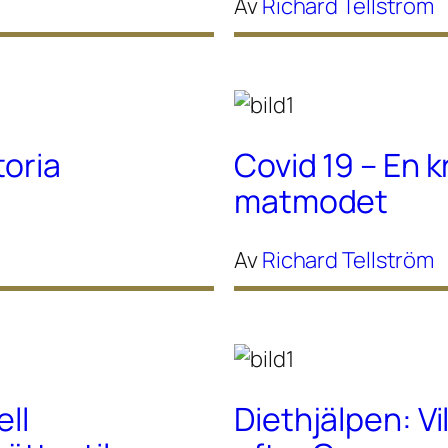
Av
Richard Tellström
toria
Covid 19 – En k
matmodet
Av
Richard Tellström
ell
Diethjälpen: Vi