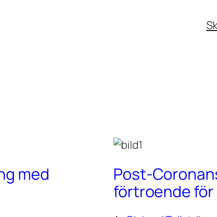
Sk
ing med
Post-Coronans 
förtroende fö