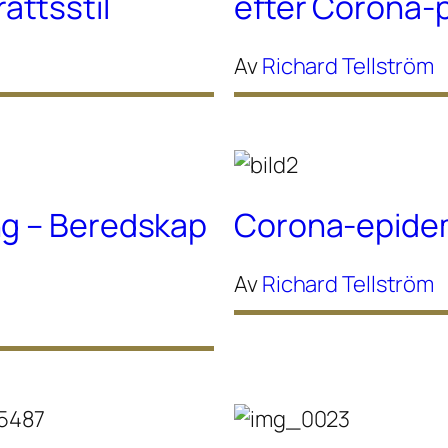
ttsstil
efter Corona
Av
Richard Tellström
ng – Beredskap
Corona-epidem
Av
Richard Tellström