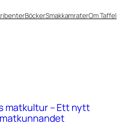
ribenter
Böcker
Smakkamrater
Om Taffel
matkultur – Ett nytt
r matkunnandet