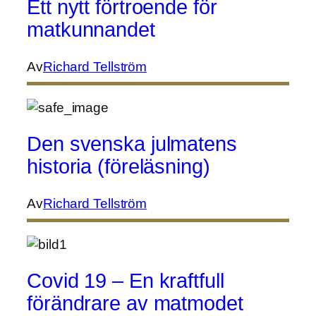
Ett nytt förtroende för
matkunnandet
Av
Richard Tellström
Den svenska julmatens
historia (föreläsning)
Av
Richard Tellström
Covid 19 – En kraftfull
förändrare av matmodet