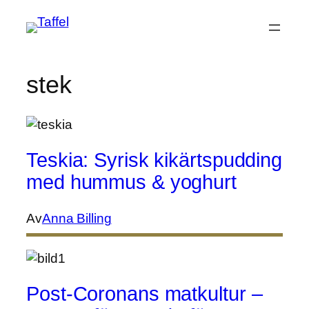
Hoppa
till
innehåll
stek
Teskia: Syrisk kikärtspudding
med hummus & yoghurt
Av
Anna Billing
Post-Coronans matkultur –