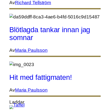
Av
Richard Tellström
Blötlagda tankar innan jag
somnar
Av
Maria Paulsson
Hit med fattigmaten!
Av
Maria Paulsson
Laddar