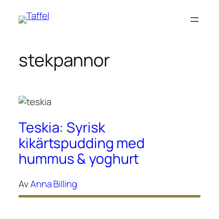
Hoppa
till
innehåll
stekpannor
Teskia: Syrisk
kikärtspudding med
hummus & yoghurt
Av
Anna Billing