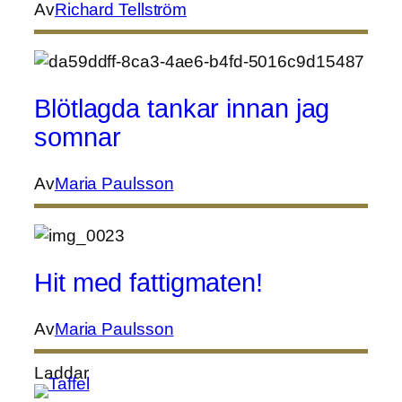
Av
Richard Tellström
Blötlagda tankar innan jag
somnar
Av
Maria Paulsson
Hit med fattigmaten!
Av
Maria Paulsson
Laddar