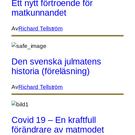
Ett nytt förtroende för
matkunnandet
Av
Richard Tellström
Den svenska julmatens
historia (föreläsning)
Av
Richard Tellström
Covid 19 – En kraftfull
förändrare av matmodet