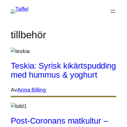
Hoppa
till
innehåll
tillbehör
Teskia: Syrisk kikärtspudding
med hummus & yoghurt
Av
Anna Billing
Post-Coronans matkultur –