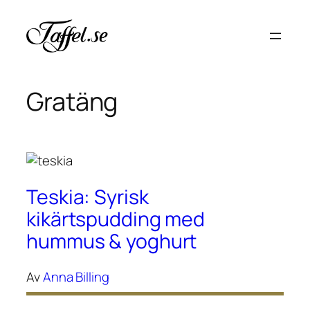
Hoppa
till
innehåll
Gratäng
Teskia: Syrisk
kikärtspudding med
hummus & yoghurt
Av
Anna Billing