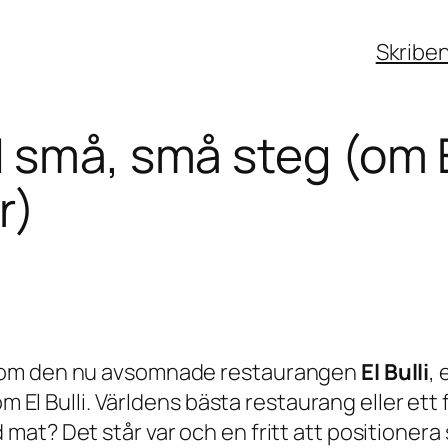
Skribe
 små, små steg (om E
r)
r om den nu avsomnade restaurangen
El Bulli
, 
 om El Bulli. Världens bästa restaurang eller e
at? Det står var och en fritt att positionera 