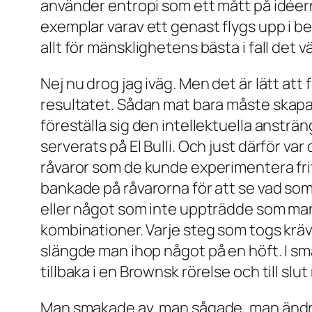
använder entropi som ett mått på idéern
exemplar varav ett genast flygs upp i b
allt för mänsklighetens bästa i fall det vä
Nej nu drog jag iväg. Men det är lätt at
resultatet. Sådan mat bara
måste
skapa
föreställa sig den intellektuella ansträ
serverats på El Bulli. Och just därför var
råvaror som de kunde experimentera frit
bankade på råvarorna för att se vad som 
eller något som inte uppträdde som man
kombinationer. Varje steg som togs kräv
slängde man ihop något på en höft. I sm
tillbaka i en Brownsk rörelse och till slut
Man smakade av, man sågade, man ändrade