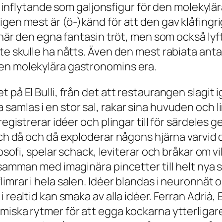
rmt inflytande som galjonsfigur för den moleky
igen mest är (ö-)känd för att den gav klåfing
l när den egna fantasin tröt, men som också ly
te skulle ha nåtts. Även den mest rabiata anta
en molekylära gastronomins era.
 på El Bulli, från det att restaurangen slagit 
samlas i en stor sal, rakar sina huvuden och 
registrerar idéer och plingar till för särdeles
 och då och då exploderar någons hjärna varvid
losofi, spelar schack, leviterar och bråkar om 
r samman med imaginära pincetter till helt nya
imrar i hela salen. Idéer blandas i neuronnät o
 realtid kan smaka av alla idéer. Ferran Adrià, 
iska rytmer för att egga kockarna ytterligare. 