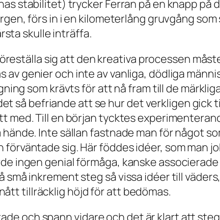
as stabilitet) trycker Ferran på en knapp på d
ergen, förs in i en kilometerlång gruvgång som
rsta skulle inträffa.
t föreställa sig att den kreativa processen mås
s av genier och inte av vanliga, dödliga männi
ngning som krävts för att nå fram till de märkl
 det så befriande att se hur det verkligen gick t
t med. Till en början tycktes experimenterand
hände. Inte sällan fastnade man för något som 
 förväntade sig. Här föddes idéer, som man jo
de ingen genial förmåga, kanske associerade ma
å små inkrement steg så vissa idéer till väder
 nått tillräcklig höjd för att bedömas.
 och spann vidare och det är klart att steget 