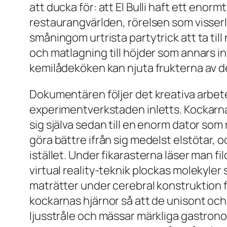
att ducka för: att El Bulli haft ett eno
restaurangvärlden, rörelsen som visserl
småningom urtrista partytrick att ta til
och matlagning till höjder som annars in
kemilådeköken kan njuta frukterna av d
Dokumentären följer det kreativa arbetet
experimentverkstaden inletts. Kockarna 
sig själva sedan till en enorm dator som 
göra bättre ifrån sig medelst elstötar,
istället. Under fikarasterna läser man fi
virtual reality-teknik plockas molekyle
maträtter under cerebral konstruktion fl
kockarnas hjärnor så att de unisont och i
ljusstråle och mässar märkliga gastronom