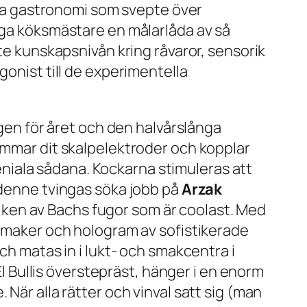
lära gastronomi som svepte över
riga köksmästare en målarlåda av så
fte kunskapsnivån kring råvaror, sensorik
gonist till de experimentella
igen för året och den halvårslånga
limmar dit skalpelektroder och kopplar
 geniala sådana. Kockarna stimuleras att
 denne tvingas söka jobb på
Arzak
vilken av Bachs fugor som är coolast. Med
 smaker och hologram av sofistikerade
ch matas in i lukt- och smakcentra i
El Bullis överstepräst, hänger i en enorm
När alla rätter och vinval satt sig (man