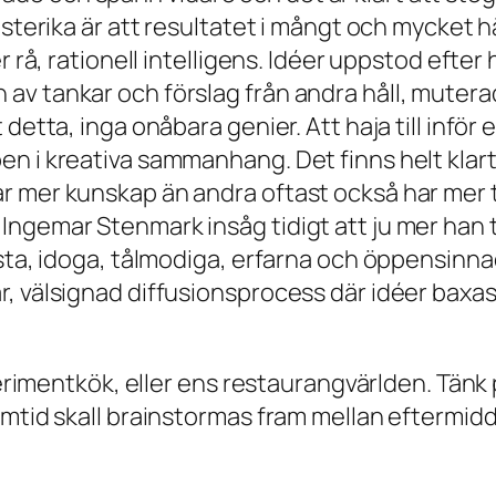
rösterika är att resultatet i mångt och mycke
r rå, rationell intelligens. Idéer uppstod efter
av tankar och förslag från andra håll, mutera
 detta, inga onåbara genier. Att haja till infö
n i kreativa sammanhang. Det finns helt klart 
r mer kunskap än andra oftast också har mer 
Ingemar Stenmark insåg tidigt att ju mer han
lästa, idoga, tålmodiga, erfarna och öppensin
r, välsignad diffusionsprocess där idéer baxa
xperimentkök, eller ens restaurangvärlden. Tän
ramtid skall brainstormas fram mellan eftermi