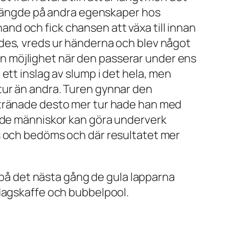
t hängde på andra egenskaper hos
 hand och fick chansen att växa till innan
des, vreds ur händerna och blev något
r en möjlighet när den passerar under ens
ett inslag av slump i det hela, men
tur än andra. Turen gynnar den
 tränade desto mer tur hade han med
nade människor kan göra underverk
s och bedöms och där resultatet mer
k på det nästa gång de gula lapparna
ddagskaffe och bubbelpool.