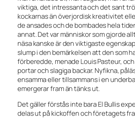
viktiga, det intressanta och det sant t
kockarnas än överjordisk kreativitet elle
de ansades och de bombades hela tiden 
annat. Det var människor som gjorde allt
näsa kanske är den viktigaste egenskape
slump i den bemärkelsen att den som ha
förberedde, menade Louis Pasteur, och 
portar och slagiga backar. Nyfikna, på
ensamma eller tillsammans i en underba
emergerar
fram än tänks ut.
Det gäller förstås inte bara El Bullis e
delas ut på kickoffen och företagets f