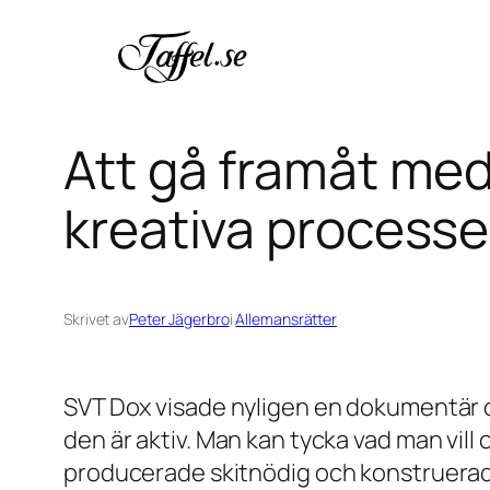
Hoppa
till
innehåll
Att gå framåt med
kreativa processe
Skrivet av
Peter Jägerbro
i
Allemansrätter
SVT Dox visade nyligen en dokumentä
den är aktiv. Man kan tycka vad man vill
producerade skitnödig och konstruerad m