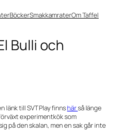
nter
Böcker
Smakkamrater
Om Taffel
l Bulli och
en länk till SVT Play finns
här
så länge
tt förväxt experimentkök som
sig på den skalan, men en sak går inte