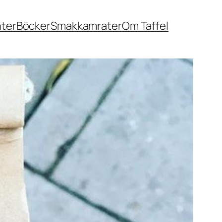
nter
Böcker
Smakkamrater
Om Taffel