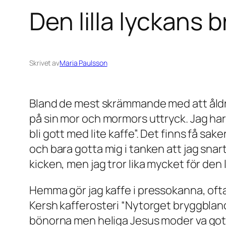
Den lilla lyckans 
Skrivet av
Maria Paulsson
Bland de mest skrämmande med att åldra
på sin mor och mormors uttryck. Jag har f
bli gott med lite kaffe”. Det finns få sak
och bara gotta mig i tanken att jag snart
kicken, men jag tror lika mycket för den
Hemma gör jag kaffe i pressokanna, oft
Kersh kafferosteri “Nytorget bryggbland
bönorna men heliga Jesus moder va gott