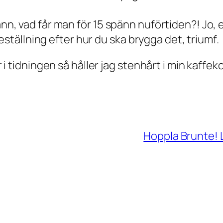
pänn, vad får man för 15 spänn nuförtiden?! Jo
tällning efter hur du ska brygga det, triumf.
ar i tidningen så håller jag stenhårt i min kaffek
Hoppla Brunte! L