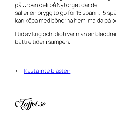
på Urban deli på Nytorget där de
säljer en brygg to go för 15 spänn. 15 s
kan köpa med bönorna hem, malda på bes
I tid av krig och idioti var man än bläddr
bättre tider i sumpen.
←
Kasta inte blasten