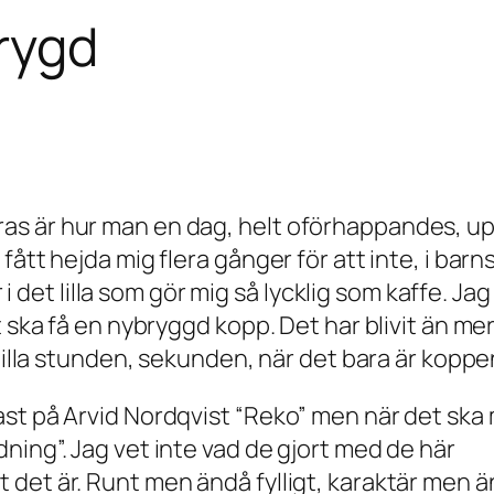
brygd
s är hur man en dag, helt oförhappandes, up
ått hejda mig flera gånger för att inte, i barn
er i det lilla som gör mig så lycklig som kaffe.
 ska få en nybryggd kopp. Det har blivit än mer 
 lilla stunden, sekunden, när det bara är koppe
ast på Arvid Nordqvist “Reko” men när det ska
ning”. Jag vet inte vad de gjort med de här
 det är. Runt men ändå fylligt, karaktär men 