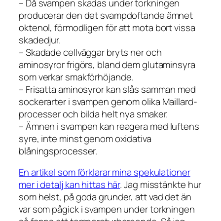
– Då svampen skadas under torkningen
producerar den det svampdoftande ämnet
oktenol
, förmodligen för att mota bort vissa
skadedjur.
– Skadade cellväggar bryts ner och
aminosyror frigörs, bland dem glutaminsyra
som verkar smakförhöjande.
– Frisatta aminosyror kan slås samman med
sockerarter i svampen genom olika Maillard-
processer och bilda helt nya smaker.
– Ämnen i svampen kan reagera med luftens
syre, inte minst genom oxidativa
blåningsprocesser.
En artikel som förklarar mina spekulationer
mer i detalj kan hittas här
. Jag misstänkte hur
som helst, på goda grunder, att vad det än
var som pågick i svampen under torkningen