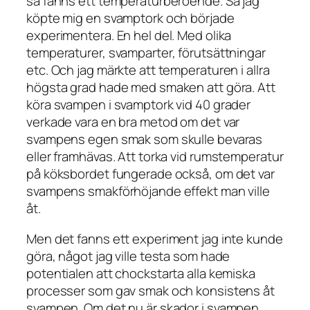
så fanns ett temperaturberoende. Så jag
köpte mig en svamptork och började
experimentera. En hel del. Med olika
temperaturer, svamparter, förutsättningar
etc. Och jag märkte att temperaturen i allra
högsta grad hade med smaken att göra. Att
köra svampen i svamptork vid 40 grader
verkade vara en bra metod om det var
svampens egen smak som skulle bevaras
eller framhävas. Att torka vid rumstemperatur
på köksbordet fungerade också, om det var
svampens smakförhöjande effekt man ville
åt.
Men det fanns ett experiment jag inte kunde
göra, något jag ville testa som hade
potentialen att chockstarta alla kemiska
processer som gav smak och konsistens åt
svampen. Om det nu är skador i svampen