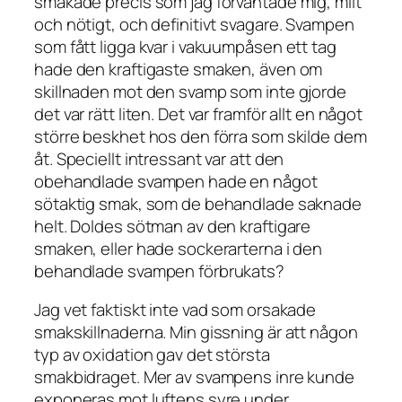
smakade precis som jag förväntade mig, milt
och nötigt, och definitivt svagare. Svampen
som fått ligga kvar i vakuumpåsen ett tag
hade den kraftigaste smaken, även om
skillnaden mot den svamp som inte gjorde
det var rätt liten. Det var framför allt en något
större beskhet hos den förra som skilde dem
åt. Speciellt intressant var att den
obehandlade svampen hade en något
sötaktig smak, som de behandlade saknade
helt. Doldes sötman av den kraftigare
smaken, eller hade sockerarterna i den
behandlade svampen förbrukats?
Jag vet faktiskt inte vad som orsakade
smakskillnaderna. Min gissning är att någon
typ av oxidation gav det största
smakbidraget. Mer av svampens inre kunde
exponeras mot luftens syre under