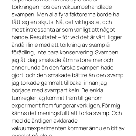
torkningen hos den vakuumbehandlade
svampen. Men alla fyra faktorerna borde ha
fått sig en skjuts. Nå, det viktigaste, och
mest intressanta är som vanligt att något
hände. Resultatet – för vad det är värt, ligger
ändå i linje med att torkning av svamp är
förädling, inte bara konservering. Svampen
jag åt idag smakade åtminstone mer och
annorlunda än den färska svampen hade
gjort, och den smakade bättre än den svamp
jag torkade gammalt tillbaka, innan jag
började med svampartikeln. De enkla
tumregler jag kommit fram till genom
experiment fram fungerar verkligen. För mig
känns det meningsfullt att torka svamp. Och
med de äntligen avklarade
vakuumexperimenten kommer ännu en bit av
pusslet på plats.