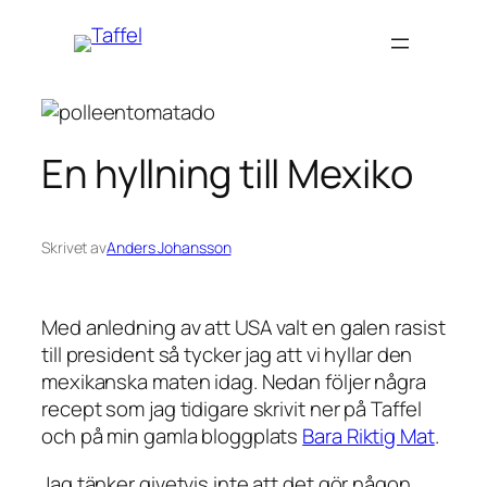
Hoppa
till
innehåll
En hyllning till Mexiko
Skrivet av
Anders Johansson
Med anledning av att USA valt en galen rasist
till president så tycker jag att vi hyllar den
mexikanska maten idag. Nedan följer några
recept som jag tidigare skrivit ner på Taffel
och på min gamla bloggplats
Bara Riktig Mat
.
Jag tänker givetvis inte att det gör någon