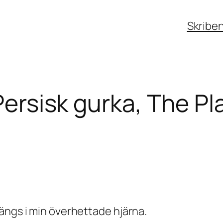
Skribe
 Persisk gurka, The Pl
ängs i min överhettade hjärna.