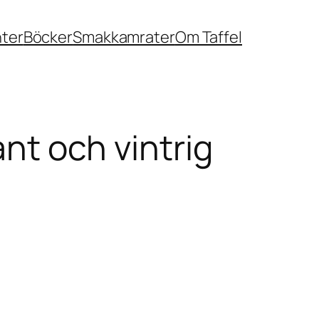
nter
Böcker
Smakkamrater
Om Taffel
ant och vintrig