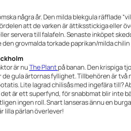
mska några år. Den milda blekgula räfflade “vi
elen att de varken är ättiksstickiga eller öve
er servera till falafeln. Senaste inköpet ske
e den grovmalda torkade paprikan/milda chilin
tockholm
aktor är nu
The Plant
på banan. Den krispiga t
 gula ärtornas fyllighet. Tillbehören är två ma
atis. Lite lagrad chilisås med ingefära till? A
det är ett superfynd, för snabbmat blir inte b
igen ingen roll. Snart lanseras ännu en burga
 lilla pärlan överlever!