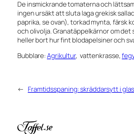
De insmickrande tomaterna och lättsam 
ingen ursäkt att sluta laga grekisk salla
paprika, se ovan), torkad mynta, färsk k
och olivolja. Granatäppelkärnor om det s
heller bort hur fint blodapelsiner och sva
Bubblare:
Agrikultur
, vattenkrasse,
feg
←
Framtidsspaning: skräddarsytt i glas