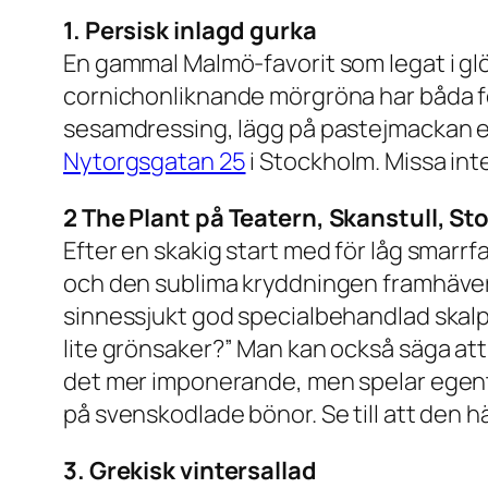
1. Persisk inlagd gurka
En gammal Malmö-favorit som legat i glö
cornichonliknande mörgröna har båda förd
sesamdressing, lägg på pastejmackan ell
Nytorgsgatan 25
i Stockholm. Missa int
2 The Plant på Teatern, Skanstull, S
Efter en skakig start med för låg smarrf
och den sublima kryddningen framhäver de
sinnessjukt god specialbehandlad skalpot
lite grönsaker?” Man kan också säga att 
det mer imponerande, men spelar egentl
på svenskodlade bönor. Se till att den här
3. Grekisk vintersallad