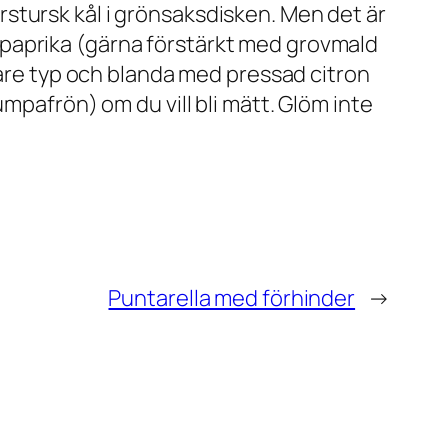
stursk kål i grönsaksdisken. Men det är
röd paprika (gärna förstärkt med grovmald
rare typ och blanda med pressad citron
mpafrön) om du vill bli mätt. Glöm inte
Puntarella med förhinder
→