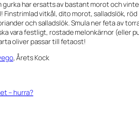
gurka har ersatts av bastant morot och vinter
d! Finstrimlad vitkål, dito morot, salladslök, 
oriander och salladslök. Smula ner feta av tor
ka vara festligt, rostade melonkärnor (eller pu
rta oliver passar till fetaost!
vego
, Årets Kock
et – hurra?