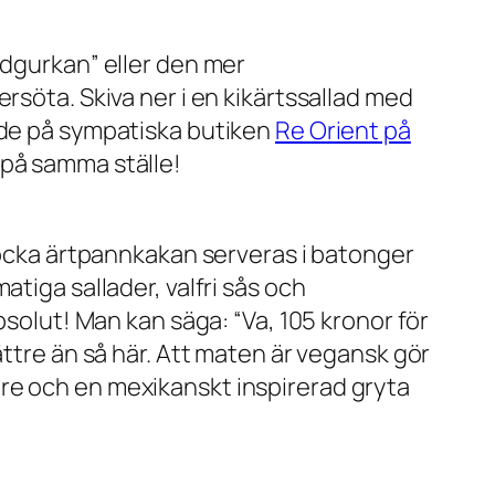
ldgurkan” eller den mer
rsöta. Skiva ner i en kikärtssallad med
dde på sympatiska butiken
Re Orient på
 på samma ställe!
jocka ärtpannkakan serveras i batonger
tiga sallader, valfri sås och
bsolut! Man kan säga: “Va, 105 kronor för
ättre än så här. Att maten är vegansk gör
re och en mexikanskt inspirerad gryta