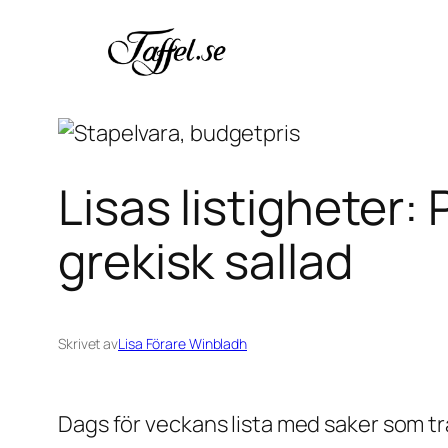
Hoppa
till
innehåll
Lisas listigheter:
grekisk sallad
Skrivet av
Lisa Förare Winbladh
Dags för veckans lista med saker som tr