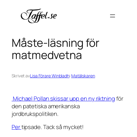
Hoppa
till
innehåll
Måste-läsning för
matmedvetna
Skrivet av
Lisa Förare Winbladh
i
Matälskaren
Michael Pollan skissar upp en ny riktning
för
den patetiska amerikanska
jordbrukspolitiken.
Per
tipsade. Tack så mycket!