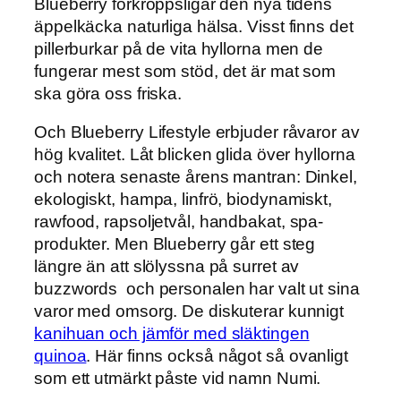
Blueberry förkroppsligar den nya tidens
äppelkäcka naturliga hälsa. Visst finns det
pillerburkar på de vita hyllorna men de
fungerar mest som stöd, det är mat som
ska göra oss friska.
Och Blueberry Lifestyle erbjuder råvaror av
hög kvalitet. Låt blicken glida över hyllorna
och notera senaste årens mantran: Dinkel,
ekologiskt, hampa, linfrö, biodynamiskt,
rawfood, rapsoljetvål, handbakat, spa-
produkter. Men Blueberry går ett steg
längre än att slölyssna på surret av
buzzwords och personalen har valt ut sina
varor med omsorg. De diskuterar kunnigt
kanihuan och jämför med släktingen
quinoa
. Här finns också något så ovanligt
som ett utmärkt påste vid namn Numi.