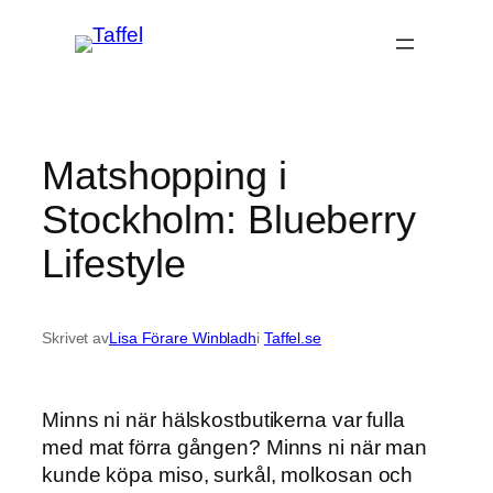
Hoppa
till
innehåll
Matshopping i
Stockholm: Blueberry
Lifestyle
Skrivet av
Lisa Förare Winbladh
i
Taffel.se
Minns ni när hälskostbutikerna var fulla
med mat förra gången? Minns ni när man
kunde köpa miso, surkål, molkosan och