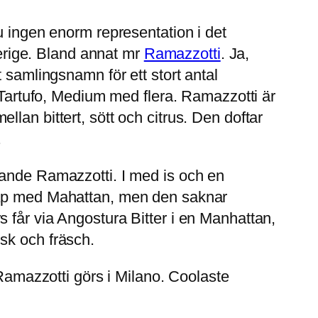
u ingen enorm representation i det
verige. Bland annat mr
Ramazzotti
. Ja,
 samlingsnamn för ett stort antal
, Tartufo, Medium med flera. Ramazzotti är
lan bittert, sött och citrus. Den doftar
.
gande Ramazzotti. I med is och en
skap med Mahattan, men den saknar
 får via Angostura Bitter i en Manhattan,
sk och fräsch.
 Ramazzotti görs i Milano. Coolaste