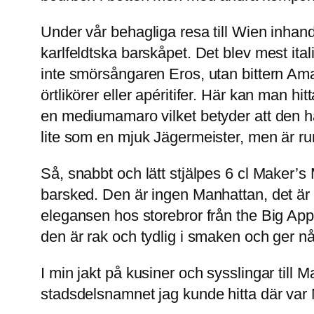
Under vår behagliga resa till Wien inhand
karlfeldtska barskåpet. Det blev mest ita
inte smörsångaren Eros, utan bittern Amar
örtlikörer eller apéritifer. Här kan man 
en mediumamaro vilket betyder att den hål
lite som en mjuk Jägermeister, men är run
Så, snabbt och lätt stjälpes 6 cl Maker’
barsked. Den är ingen Manhattan, det är
elegansen hos storebror från the Big App
den är rak och tydlig i smaken och ger n
I min jakt på kusiner och sysslingar till
stadsdelsnamnet jag kunde hitta där var M