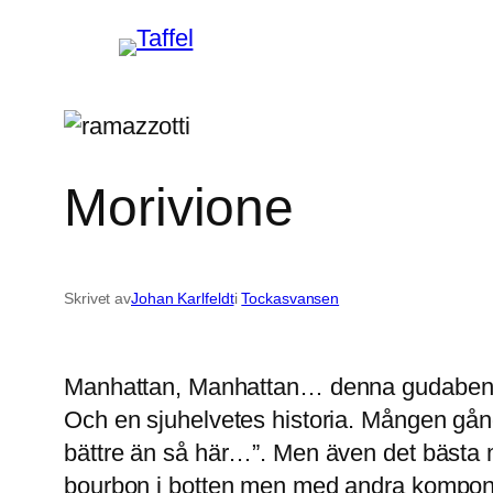
Hoppa
till
innehåll
Morivione
Skrivet av
Johan Karlfeldt
i
Tockasvansen
Manhattan, Manhattan… denna gudabenådade
Och en sjuhelvetes historia. Mången gång 
bättre än så här…”. Men även det bästa
bourbon i botten men med andra kompon