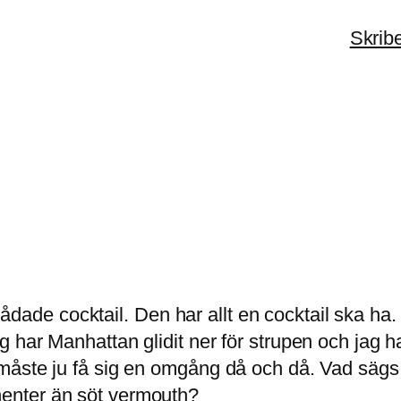
Skrib
 cocktail. Den har allt en cocktail ska ha. In
har Manhattan glidit ner för strupen och jag ha
 måste ju få sig en omgång då och då. Vad säg
enter än söt vermouth?