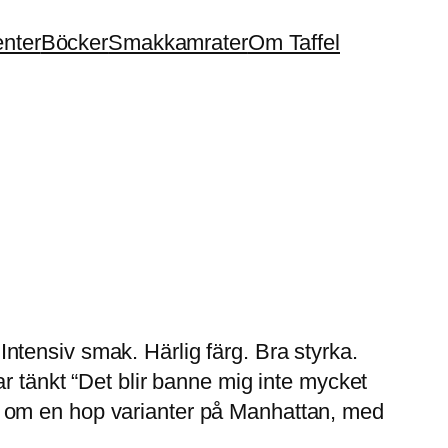
enter
Böcker
Smakkamrater
Om Taffel
tensiv smak. Härlig färg. Bra styrka.
r tänkt “Det blir banne mig inte mycket
s om en hop varianter på Manhattan, med