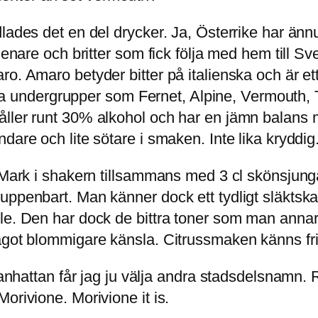
lades det en del drycker. Ja, Österrike har änn
lienare och britter som fick följa med hem till S
o. Amaro betyder bitter på italienska och är ett
hitta undergrupper som Fernet, Alpine, Vermouth
ler runt 30% alkohol och har en jämn balans mel
dare och lite sötare i smaken. Inte lika kryddig
s Mark i shakern tillsammans med 3 cl skönsjun
 uppenbart. Man känner dock ett tydligt släkt
le. Den har dock de bittra toner som man annars
ågot blommigare känsla. Citrussmaken känns fri
 Manhattan får jag ju välja andra stadsdelsnamn.
orivione. Morivione it is.