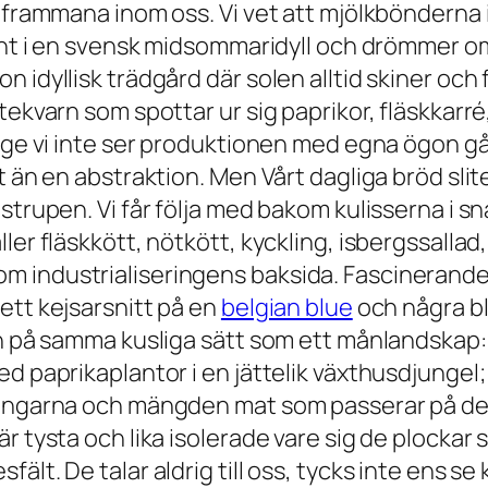
 frammana inom oss. Vi vet att mjölkbönderna i
unt i en svensk midsommaridyll och drömmer om a
idyllisk trädgård där solen alltid skiner och f
tekvarn som spottar ur sig paprikor, fläskkarr
ge vi inte ser produktionen med egna ögon går det
 än en abstraktion. Men Vårt dagliga bröd sliter
strupen. Vi får följa med bakom kulisserna i s
er fläskkött, nötkött, kyckling, isbergssallad, 
 industrialiseringens baksida. Fascinerande n
ett kejsarsnitt på en
belgian blue
och några bl
än på samma kusliga sätt som ett månlandskap: 
d paprikaplantor i en jättelik växthusdjungel;
gningarna och mängden mat som passerar på de
 tysta och lika isolerade vare sig de plockar sp
ält. De talar aldrig till oss, tycks inte ens s