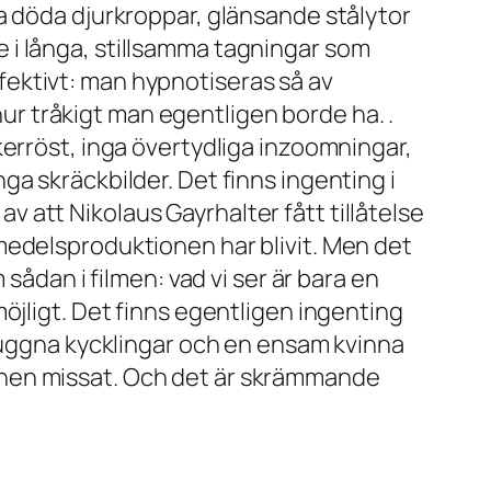
a döda djurkroppar, glänsande stålytor
 i långa, stillsamma tagningar som
ffektivt: man hypnotiseras så av
r tråkigt man egentligen borde ha. .
kerröst, inga övertydliga inzoomningar,
a skräckbilder. Det finns ingenting i
av att Nikolaus Gayrhalter fått tillåtelse
medelsproduktionen har blivit. Men det
sådan i filmen: vad vi ser är bara en
öjligt. Det finns egentligen ingenting
shuggna kycklingar och en ensam kvinna
inen missat. Och det är skrämmande