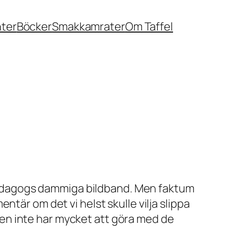
nter
Böcker
Smakkamrater
Om Taffel
edagogs dammiga bildband. Men faktum
ntär om det vi helst skulle vilja slippa
unnen inte har mycket att göra med de