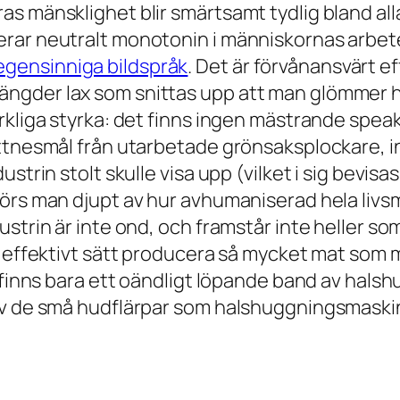
s mänsklighet blir smärtsamt tydlig bland all
rar neutralt monotonin i människornas arbete
gensinniga bildspråk
. Det är förvånansvärt e
gder lax som snittas upp att man glömmer hu
rkliga styrka: det finns ingen mästrande spea
ttnesmål från utarbetade grönsaksplockare, ing
trin stolt skulle visa upp (vilket i sig bevisas 
rörs man djupt av hur avhumaniserad hela livs
trin är inte ond, och framstår inte heller som 
t effektivt sätt producera så mycket mat som m
t finns bara ett oändligt löpande band av hal
 av de små hudflärpar som halshuggningsmask