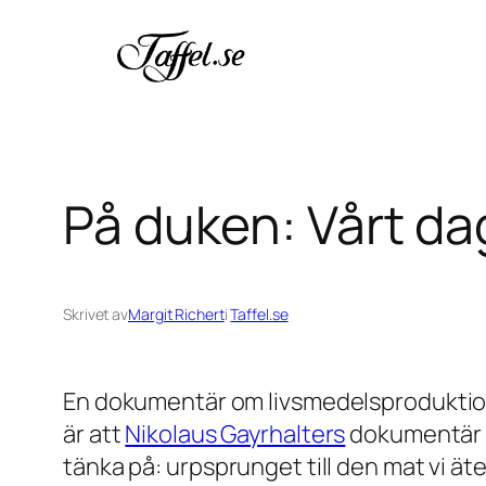
Hoppa
till
innehåll
På duken: Vårt da
Skrivet av
Margit Richert
i
Taffel.se
En dokumentär om livsmedelsproduktio
är att
Nikolaus Gayrhalters
dokumentä
tänka på: urpsprunget till den mat vi äte