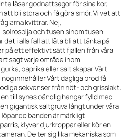
nte läser godnattsagor för sina kor,
tt bli stora och få göra smör. Vi vet att
åglarna kvittrar. Nej,
é, solrosolja och tusen sinom tusen
 i alla fall att låta bli att tänka på
 på ett effektivt sätt fjällen från våra
nart sagt varje område inom
gurka, paprika eller salt skapar Vårt
og innehåller Vårt dagliga bröd få
odiga sekvenser från nöt- och grisslakt.
en till synes oändlig hangar fylld med
 en gigantisk saltgruva långt under våra
 löpande banden är märkligt
arris, klyver djurkroppar eller kör en
e kameran. De ter sig lika mekaniska som