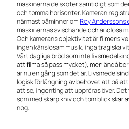
maskinerna de sköter samtidigt som dera
och tomma horisonter. Kameran registre
närmast påminner om
Roy Anderssons e
maskinernas svischande och ändlösa män
Och kamerans objektivitet är filmens ve
ingen känslosam musik, inga tragiska vi
Vårt dagliga bröd som inte livsmedelsindus
att filma så pass mycket), men ändå be
är nu en gång som det är. Livsmedelsindus
logisk förlängning av behovet att på et
att se, ingenting att uppröras över. De
som med skarp kniv och tom blick skär
nog.