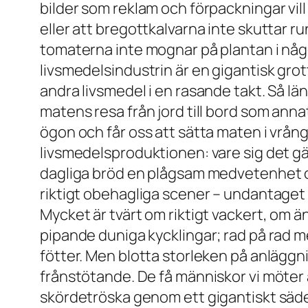
bilder som reklam och förpackningar vill
eller att bregottkalvarna inte skuttar r
tomaterna inte mognar på plantan i någon 
livsmedelsindustrin är en gigantisk grot
andra livsmedel i en rasande takt. Så län
matens resa från jord till bord som annat
ögon och får oss att sätta maten i vrång
livsmedelsproduktionen: vare sig det gäll
dagliga bröd en plågsam medvetenhet om
riktigt obehagliga scener – undantaget 
Mycket är tvärt om riktigt vackert, om 
pipande duniga kycklingar; rad på rad me
fötter. Men blotta storleken på anläg
frånstötande. De få människor vi möter är
skördetröska genom ett gigantiskt sädesf