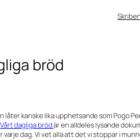
Skribe
gliga bröd
n låter kanske lika upphetsande som Pogo P
r
Vårt dagliga bröd
är en alldeles lysande dokume
r varje dag. Vi vet alla att det vi stoppar i m