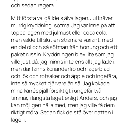
och sedan regera.
Mitt första val gällde själva lagen. Jul kräver
murrig kryddning, sötma. Jag var inne på att
toppa lagen med julmust eller coca cola,
men valde till slut en stramare variant, med
en del öl och så sötman från honung och ett
paket russin. Kryddningen blev lite som jag
ville just då, jag minns inte ens allt jag lade i,
men där fanns korianderfrö och lagerblad
och lök och rotsaker och äpple och ingefära,
inte så mycket djärvare än så. Jag kokade
mina karréspjäll försiktigt i ungefär två
timmar, i längsta laget enligt Anders, och jag
kan möjligen hålla med, men jag ville få dem
riktigt möra. Sedan fick de stå över natten i
lagen.