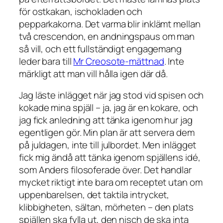
för ostkakan, ischokladen och
pepparkakorna. Det varma blir inklämt mellan
två crescendon, en andningspaus om man
så vill, och ett fullständigt engagemang
leder bara till
Mr Creosote-mättnad
. Inte
märkligt att man vill hålla igen där då.
Jag läste inlägget när jag stod vid spisen och
kokade mina spjäll – ja, jag är en kokare, och
jag fick anledning att tänka igenom hur jag
egentligen gör. Min plan är att servera dem
på juldagen, inte till julbordet. Men inlägget
fick mig ändå att tänka igenom spjällens idé,
som Anders filosoferade över. Det handlar
mycket riktigt inte bara om receptet utan om
uppenbarelsen, det taktila intrycket,
klibbigheten, sältan, mörheten – den plats
spjällen ska fylla ut, den nisch de ska inta