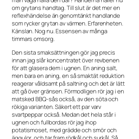
man våga hålla den där? Händerna håller nu
om grytans handtag. Till slut är det mer en
reflexhändelse än genomtänkt handlande
som rycker grytan av värmen. Erfarenheten.
Känslan. Nog nu. Essensen av många
timmars omsorg.
Den sista smaksättningen gör jag precis
innan jag slår koncentratet över revbenen
för att glasera dem i ugnen. En aning salt,
men bara en aning, en så smaktät reduktion
reagerar våldsamt på saltning och det är lätt
att gå över gränsen. Förmodligen rör jag i en
matsked BBQ-sås också, av den söta och
rökiga varianten. Säkert ett par varv
svartpeppar också. Medan det hela står i
ugnen och fullbordas rör jag ihop
potatismoset, med grädde och smör och
äggulor, och tar fram rödkål och surkål. Så,