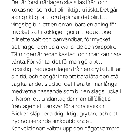
Det är först när lagen ska silas ifrån och
kokas ner som det blir riktigt kritiskt. Det går
aldrig riktigt att förutspå hur det blir. Ett
vingslag blir lätt en orkan: bara en aning för
mycket salt i koklagen gör att reduktionen
blir ettersalt och oanvändbar, för mycket
sötma gör den bara kväljande och sirapslik.
Tärningen är redan kastad, och man kan bara
vänta. För vänta, det får man göra. Att
försiktigt reducera lagen från en gryta full tar
sin tid, och det går inte att bara låta den stå.
Jag kallar det
sjudtid
, det flera timmar långa
medvetna passande som blir en slags lucka i
tillvaron, ett undantag där man tillfälligt är
fråntagen sitt ansvar för andra sysslor.
Blicken släpper aldrig riktigt grytan, och det
hypnotiserande småbubblandet.
Konvektionen vältrar upp den något varmare