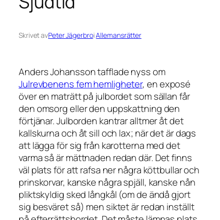
Sjudtid
Skrivet av
Peter Jägerbro
i
Allemansrätter
Anders Johansson tafflade nyss om
Julrevbenens fem hemligheter
, en exposé
över en maträtt på julbordet som sällan får
den omsorg eller den uppskattning den
förtjänar. Julborden kantrar alltmer åt det
kallskurna och åt sill och lax; när det är dags
att lägga för sig från karotterna med det
varma så är mättnaden redan där. Det finns
väl plats för att rafsa ner några köttbullar och
prinskorvar, kanske några spjäll, kanske nån
pliktskyldig sked långkål (om de ändå gjort
sig besväret så) men siktet är redan inställt
på efterrättsbordet. Det måste lämnas plats