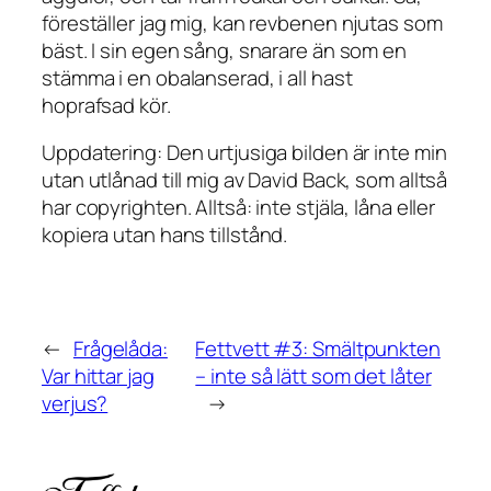
föreställer jag mig, kan revbenen njutas som
bäst. I sin egen sång, snarare än som en
stämma i en obalanserad, i all hast
hoprafsad kör.
Uppdatering: Den urtjusiga bilden är inte min
utan utlånad till mig av David Back, som alltså
har copyrighten. Alltså: inte stjäla, låna eller
kopiera utan
hans
tillstånd.
←
Frågelåda:
Fettvett #3: Smältpunkten
Var hittar jag
– inte så lätt som det låter
verjus?
→