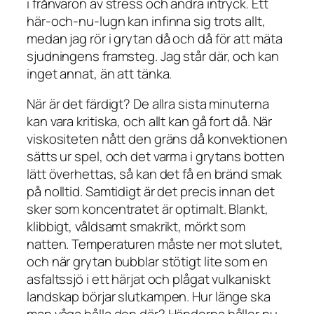
i frånvaron av stress och andra intryck. Ett
här-och-nu-lugn kan infinna sig trots allt,
medan jag rör i grytan då och då för att mäta
sjudningens framsteg. Jag står där, och kan
inget annat, än att tänka.
När är det färdigt? De allra sista minuterna
kan vara kritiska, och allt kan gå fort då. När
viskositeten nått den gräns då konvektionen
sätts ur spel, och det varma i grytans botten
lätt överhettas, så kan det få en bränd smak
på nolltid. Samtidigt är det precis innan det
sker som koncentratet är optimalt. Blankt,
klibbigt, våldsamt smakrikt, mörkt som
natten. Temperaturen måste ner mot slutet,
och när grytan bubblar stötigt lite som en
asfaltssjö i ett härjat och plågat vulkaniskt
landskap börjar slutkampen. Hur länge ska