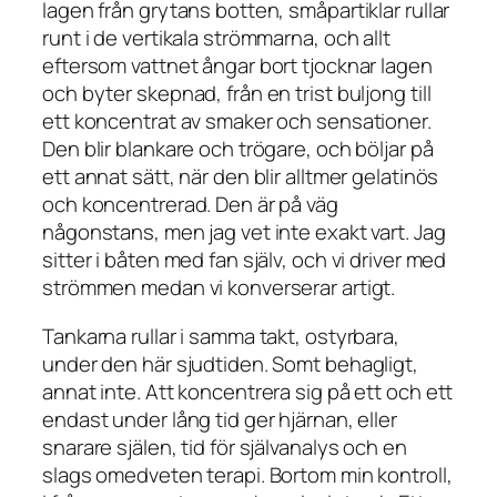
lagen från grytans botten, småpartiklar rullar
runt i de vertikala strömmarna, och allt
eftersom vattnet ångar bort tjocknar lagen
och byter skepnad, från en trist buljong till
ett koncentrat av smaker och sensationer.
Den blir blankare och trögare, och böljar på
ett annat sätt, när den blir alltmer gelatinös
och koncentrerad. Den är på väg
någonstans, men jag vet inte exakt vart. Jag
sitter i båten med fan själv, och vi driver med
strömmen medan vi konverserar artigt.
Tankarna rullar i samma takt, ostyrbara,
under den här sjudtiden. Somt behagligt,
annat inte. Att koncentrera sig på ett och ett
endast under lång tid ger hjärnan, eller
snarare själen, tid för självanalys och en
slags omedveten terapi. Bortom min kontroll,