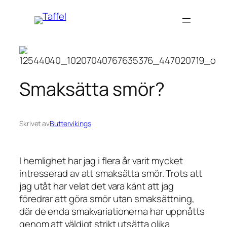
Hoppa
till
innehåll
Smaksätta smör?
Skrivet av
Buttervikings
I hemlighet har jag i flera år varit mycket
intresserad av att smaksätta smör. Trots att
jag utåt har velat det vara känt att jag
föredrar att göra smör utan smaksättning,
där de enda smakvariationerna har uppnåtts
genom att väldigt strikt utsätta olika