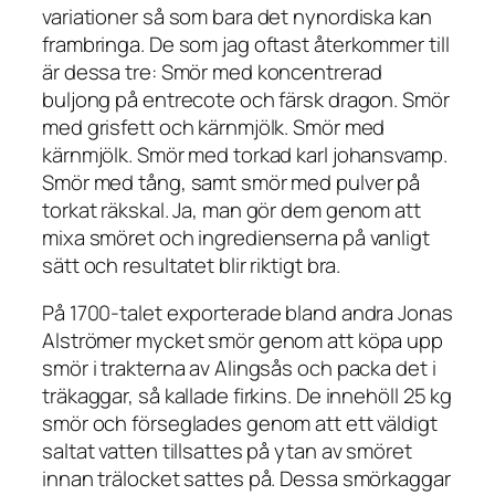
variationer så som bara det nynordiska kan
frambringa. De som jag oftast återkommer till
är dessa tre: Smör med koncentrerad
buljong på entrecote och färsk dragon. Smör
med grisfett och kärnmjölk. Smör med
kärnmjölk. Smör med torkad karl johansvamp.
Smör med tång, samt smör med pulver på
torkat räkskal. Ja, man gör dem genom att
mixa smöret och ingredienserna på vanligt
sätt och resultatet blir riktigt bra.
På 1700-talet exporterade bland andra Jonas
Alströmer mycket smör genom att köpa upp
smör i trakterna av Alingsås och packa det i
träkaggar, så kallade firkins. De innehöll 25 kg
smör och förseglades genom att ett väldigt
saltat vatten tillsattes på ytan av smöret
innan trälocket sattes på. Dessa smörkaggar