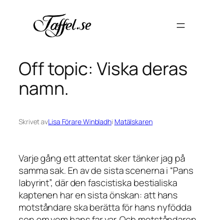
Hoppa
till
innehåll
Off topic: Viska deras
namn.
Skrivet av
Lisa Förare Winbladh
i
Matälskaren
Varje gång ett attentat sker tänker jag på
samma sak. En av de sista scenerna i “Pans
labyrint”, där den fascistiska bestialiska
kaptenen har en sista önskan: att hans
motståndare ska berätta för hans nyfödda
son om vem hans far var. Och motståndaren