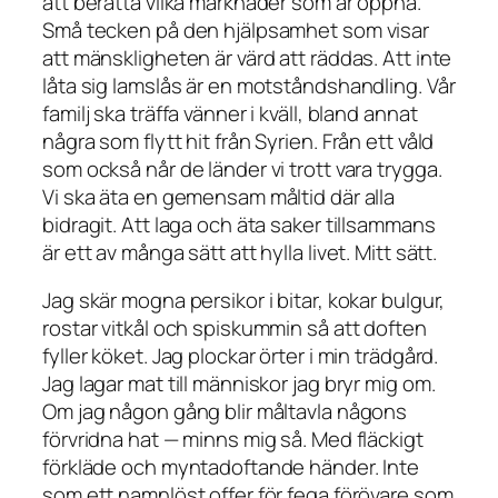
att berätta vilka marknader som är öppna.
Små tecken på den hjälpsamhet som visar
att mänskligheten är värd att räddas. Att inte
låta sig lamslås är en motståndshandling. Vår
familj ska träffa vänner i kväll, bland annat
några som flytt hit från Syrien. Från ett våld
som också når de länder vi trott vara trygga.
Vi ska äta en gemensam måltid där alla
bidragit. Att laga och äta saker tillsammans
är ett av många sätt att hylla livet. Mitt sätt.
Jag skär mogna persikor i bitar, kokar bulgur,
rostar vitkål och spiskummin så att doften
fyller köket. Jag plockar örter i min trädgård.
Jag lagar mat till människor jag bryr mig om.
Om jag någon gång blir måltavla någons
förvridna hat — minns mig så. Med fläckigt
förkläde och myntadoftande händer. Inte
som ett namnlöst offer för fega förövare som