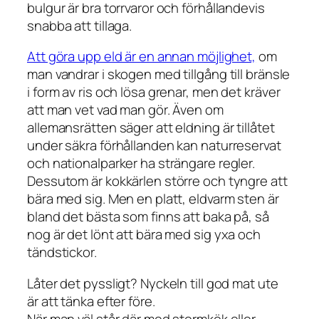
bulgur är bra torrvaror och förhållandevis
snabba att tillaga.
Att göra upp eld är en annan möjlighet,
om
man vandrar i skogen med tillgång till bränsle
i form av ris och lösa grenar, men det kräver
att man vet vad man gör. Även om
allemansrätten säger att eldning är tillåtet
under säkra förhållanden kan naturreservat
och nationalparker ha strängare regler.
Dessutom är kokkärlen större och tyngre att
bära med sig. Men en platt, eldvarm sten är
bland det bästa som finns att baka på, så
nog är det lönt att bära med sig yxa och
tändstickor.
Låter det pyssligt? Nyckeln till god mat ute
är att tänka efter före.
När man väl står där med stormkök eller