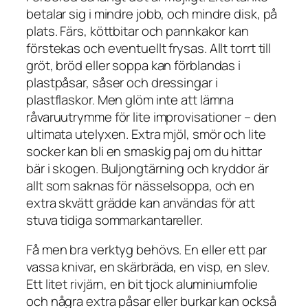
betalar sig i mindre jobb, och mindre disk, på
plats. Färs, köttbitar och pannkakor kan
förstekas och eventuellt frysas. Allt torrt till
gröt, bröd eller soppa kan förblandas i
plastpåsar, såser och dressingar i
plastflaskor. Men glöm inte att lämna
råvaruutrymme för lite improvisationer – den
ultimata utelyxen. Extra mjöl, smör och lite
socker kan bli en smaskig paj om du hittar
bär i skogen. Buljongtärning och kryddor är
allt som saknas för nässelsoppa, och en
extra skvätt grädde kan användas för att
stuva tidiga sommarkantareller.
Få men bra verktyg behövs. En eller ett par
vassa knivar, en skärbräda, en visp, en slev.
Ett litet rivjärn, en bit tjock aluminiumfolie
och några extra påsar eller burkar kan också