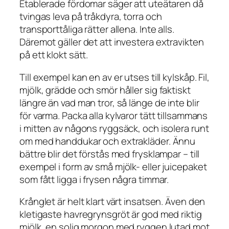
Etablerade fördomar säger att uteätaren då
tvingas leva på tråkdyra, torra och
transporttåliga rätter allena. Inte alls.
Däremot gäller det att investera extravikten
på ett klokt sätt.
Till exempel kan en av er utses till kylskåp. Fil,
mjölk, grädde och smör håller sig faktiskt
längre än vad man tror, så länge de inte blir
för varma. Packa alla kylvaror tätt tillsammans
i mitten av någons ryggsäck, och isolera runt
om med handdukar och extrakläder. Ännu
bättre blir det förstås med frysklampar – till
exempel i form av små mjölk- eller juicepaket
som fått ligga i frysen några timmar.
Krånglet är helt klart värt insatsen. Även den
kletigaste havregrynsgröt är god med riktig
mjölk, en solig morgon med ryggen lutad mot