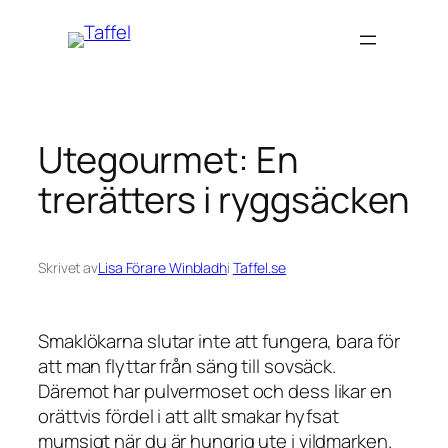
Hoppa
till
innehåll
Utegourmet: En
trerätters i ryggsäcken
Skrivet av
Lisa Förare Winbladh
i
Taffel.se
Smaklökarna slutar inte att fungera, bara för
att man flyttar från säng till sovsäck.
Däremot har pulvermoset och dess likar en
orättvis fördel i att allt smakar hyfsat
mumsigt när du är hungrig ute i vildmarken.