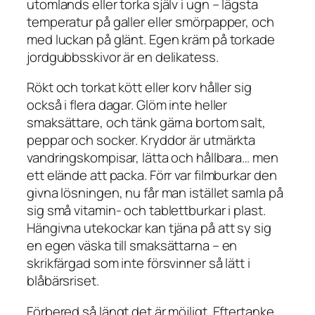
utomlands eller torka själv i ugn – lägsta
temperatur på galler eller smörpapper, och
med luckan på glänt. Egen kräm på torkade
jordgubbsskivor är en delikatess.
Rökt och torkat kött eller korv håller sig
också i flera dagar. Glöm inte heller
smaksättare, och tänk gärna bortom salt,
peppar och socker. Kryddor är utmärkta
vandringskompisar, lätta och hållbara… men
ett elände att packa. Förr var filmburkar den
givna lösningen, nu får man istället samla på
sig små vitamin- och tablettburkar i plast.
Hängivna utekockar kan tjäna på att sy sig
en egen väska till smaksättarna – en
skrikfärgad som inte försvinner så lätt i
blåbärsriset.
Förbered så längt det är möjligt. Eftertanke