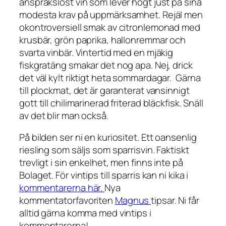
anspråkslöst vin som lever högt just på sina
modesta krav på uppmärksamhet. Rejäl men
okontroversiell smak av citronlemonad med
krusbär, grön paprika, hallonremmar och
svarta vinbär. Vintertid med en mjäkig
fiskgratäng smakar det nog apa. Nej, drick
det väl kylt riktigt heta sommardagar. Gärna
till plockmat, det är garanterat vansinnigt
gott till chilimarinerad friterad bläckfisk. Snäll
av det blir man också.
På bilden ser ni en kuriositet. Ett oansenlig
riesling som säljs som sparrisvin. Faktiskt
trevligt i sin enkelhet, men finns inte på
Bolaget. För vintips till sparris kan ni kika i
kommentarerna här.
Nya
kommentatorfavoriten
Magnus
tipsar. Ni får
alltid gärna komma med vintips i
kommentarerna!