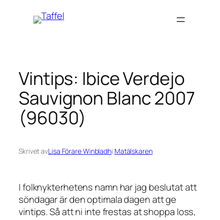
Hoppa
till
innehåll
Vintips: Ibice Verdejo
Sauvignon Blanc 2007
(96030)
Skrivet av
Lisa Förare Winbladh
i
Matälskaren
I folknykterhetens namn har jag beslutat att
söndagar är den optimala dagen att ge
vintips. Så att ni inte frestas at shoppa loss,