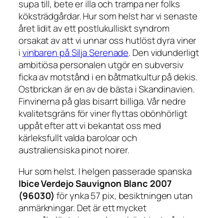
supa till, bete er illa och trampa ner folks
köksträdgårdar. Hur som helst har vi senaste
året lidit av ett postlukulliskt syndrom
orsakat av att vi unnar oss hutlöst dyra viner
i
vinbaren på Silja Serenade
. Den vidunderligt
ambitiösa personalen utgör en subversiv
ficka av motstånd i en båtmatkultur på dekis.
Ostbrickan är en av de bästa i Skandinavien.
Finvinerna på glas bisarrt billiga. Vår nedre
kvalitetsgräns för viner flyttas obönhörligt
uppåt efter att vi bekantat oss med
kärleksfullt valda baroloar och
australiensiska pinot noirer.
Hur som helst. I helgen passerade spanska
Ibice Verdejo Sauvignon Blanc 2007
(96030)
för ynka 57 pix, besiktningen utan
anmärkningar. Det är ett mycket