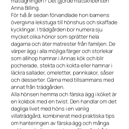
matlagningen? Det gjorde matskribenten
Anna Billing.
För två år sedan förvandlade hon barnens
övergivna lekstuga till hönshus och skaffade
kycklingar. I trädgården bor numera sju
mycket olika hönor som sprätter hela
dagarna och äter matrester från familjen. De
värper ägg i alla möjliga färger och storlekar
som allihop hamnar i Annas kök och blir
pocherade, stekta och kokta eller hamnar i
läckra sallader, omeletter, pannkakor, såser
och desserter. Gärna med tillsammans med
annat från trädgården.
Alla hönsen hemma och färska ägg i köket är
en kokbok med en twist. Den handlar om det
dagliga livet med höns i en vanlig
villaträdgård, kombinerat med praktiska tips
om hanteringen av färska ägg och många