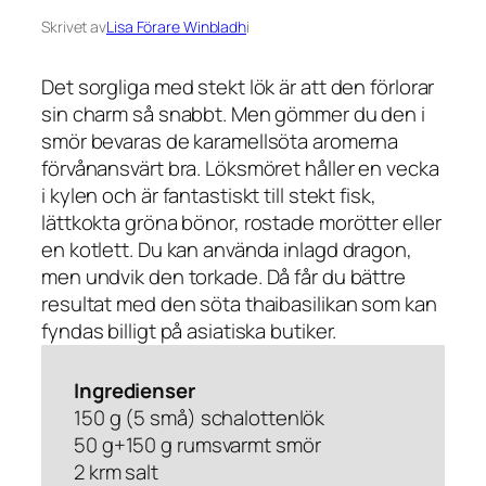
Skrivet av
Lisa Förare Winbladh
i
Det sorgliga med stekt lök är att den förlorar
sin charm så snabbt. Men gömmer du den i
smör bevaras de karamellsöta aromerna
förvånansvärt bra. Löksmöret håller en vecka
i kylen och är fantastiskt till stekt fisk,
lättkokta gröna bönor, rostade morötter eller
en kotlett. Du kan använda inlagd dragon,
men undvik den torkade. Då får du bättre
resultat med den söta thaibasilikan som kan
fyndas billigt på asiatiska butiker.
Ingredienser
150 g (5 små) schalottenlök
50 g+150 g rumsvarmt smör
2 krm salt