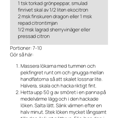
1 tsk torkad grönpeppar, smulad
finrivet skal av 1/2 liten ekocitron
2 msk finskuren dragon eller 1 msk
repad citrontimjan
1/2 msk lagrad sherryvinäger eller
pressad citron
Portioner: 7-10
Gör så här:
Massera lökarna med tummen och
pekfingret runt om och gnugga mellan
handflatorna så att skalet lossnar lite.
Halvera, skala och hacka riktigt fint.
Hetta upp 50 g av smöret i en panna på
medelvärme lägg och i den hackade
löken. Salta lätt. Sänk värmen efter en
halv minut. Stek löken mycket långsamt