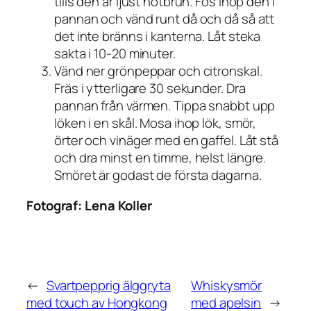
tills den är ljust nötbrun. Fös ihop den i
pannan och vänd runt då och då så att
det inte bränns i kanterna. Låt steka
sakta i 10-20 minuter.
Vänd ner grönpeppar och citronskal.
Fräs i ytterligare 30 sekunder. Dra
pannan från värmen. Tippa snabbt upp
löken i en skål. Mosa ihop lök, smör,
örter och vinäger med en gaffel. Låt stå
och dra minst en timme, helst längre.
Smöret är godast de första dagarna.
Fotograf:
Lena Koller
←
Svartpepprig älggryta
Whiskysmör
med touch av Hongkong
med apelsin
→