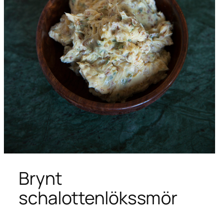
Brynt
schalottenlökssmör