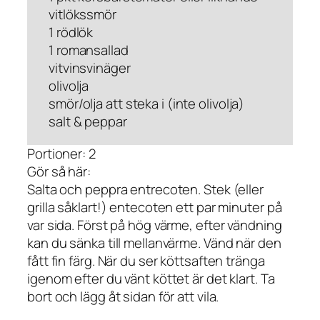
vitlökssmör
1 rödlök
1 romansallad
vitvinsvinäger
olivolja
smör/olja att steka i (inte olivolja)
salt & peppar
Portioner: 2
Gör så här:
Salta och peppra entrecoten. Stek (eller
grilla såklart!) entecoten ett par minuter på
var sida. Först på hög värme, efter vändning
kan du sänka till mellanvärme. Vänd när den
fått fin färg. När du ser köttsaften tränga
igenom efter du vänt köttet är det klart. Ta
bort och lägg åt sidan för att vila.