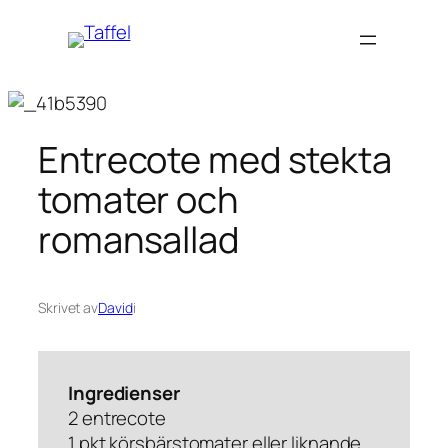
Hoppa
till
innehåll
Entrecote med stekta
tomater och
romansallad
Skrivet av
David
i
Ingredienser
2 entrecote
1 pkt körsbärstomater eller liknande