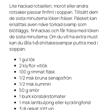
Lite hackad rotselleri, morot eller andra
rotsaker passar finfint i soppan. Tillsätt dem
de sista minuterna löken fräser. Fläsket kan
ersättas aven näve torkad svamp som
blötläggs, finhackas och får fräsa med löken
de sista minuterna. Om du vill ha extra must
kan du låta två shiitakesvampar puttra med i
soppan.
1 gul lök
2 klyftor vitlök
100 g rimmat fläsk
1/2 msk bruna senapsfrön
1/2 msk kummin
50 g smör
1 burk körsbärstomater
1 msk lantbuljong eller kycklingfond
3 dl oekat rött vin