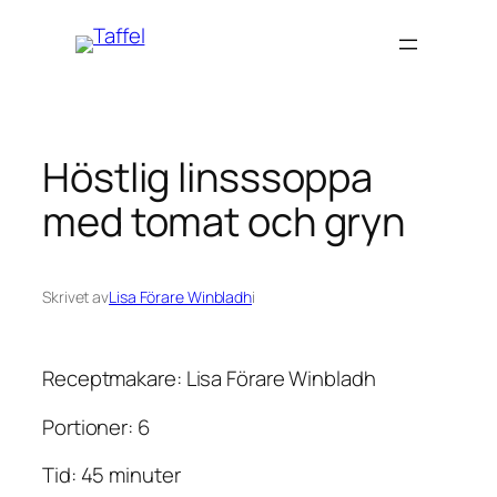
Hoppa
till
innehåll
Höstlig linsssoppa
med tomat och gryn
Skrivet av
Lisa Förare Winbladh
i
Receptmakare: Lisa Förare Winbladh
Portioner: 6
Tid: 45 minuter