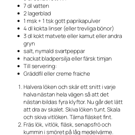
7 dl vatten
2 lagerblad
1 msk + 1 tsk gott paprikapulver
4 dl kokta linser (eller trevliga bönor)
3 dl kokt matvete eller kamut eller andra
gryn
salt, nymald svartpeppar
hackat bladpersilja eller färsk timjan
Till servering:
Gräddfil eller creme fraiche
Halvera löken och skär ett snitt i varje
halva nästan hela vägen så att det
nästan bildas fyra klyftor. Nu går det lätt
att dra av skalet. Skiva löken tunt. Skala
och skiva vitlöken. Tärna fläsket fint.
Fräs lök, vitlök, fläsk, senapsfrö och
kummin i smöret på låg medelvärme.