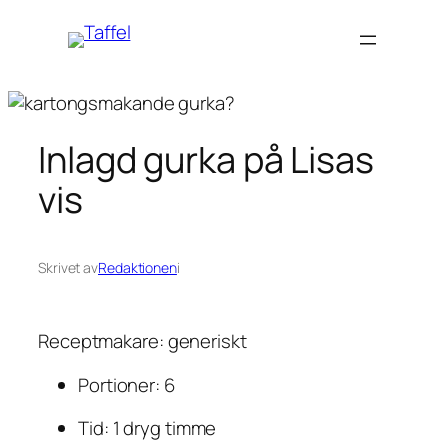
Hoppa
till
innehåll
Inlagd gurka på Lisas
vis
Skrivet av
Redaktionen
i
Receptmakare: generiskt
Portioner: 6
Tid: 1 dryg timme