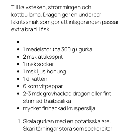
Till kalvsteken, strömmingen och
köttbullarna. Dragon ger en underbar
lakritssmak som gör att inläggningen passar
extra bra till fisk.
1 medelstor (ca 300 g) gurka
2 msk ättikssprit
1 msk socker
1 msk ljus honung
1 dl vatten
6 korn vitpeppar
2-3 msk grovhackad dragon eller fint
strimlad thaibasilika
mycket finhackad kruspersilja
Skala gurkan med en potatisskalare.
Skäri tärningar stora som sockerbitar