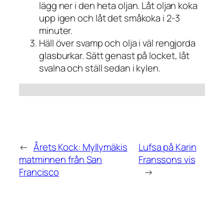
lägg ner i den heta oljan. Låt oljan koka
upp igen och låt det småkoka i 2-3
minuter.
Häll över svamp och olja i väl rengjorda
glasburkar. Sätt genast på locket, låt
svalna och ställ sedan i kylen.
←
Årets Kock: Myllymäkis
Lufsa på Karin
matminnen från San
Franssons vis
Francisco
→