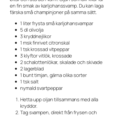
en fin smak av karljohanssvamp. Du kan laga
färska små champinjoner på samma sätt.
1 liter frysta små karljohansvampar
5 dl olivolja
3 kryddnejlikor
1 msk finrivet citronskal
1 tsk krossad vitpeppar
3 klyftor vitlök, krossade
2 schalottenlökar, skalade och skivade
2 lagerblad
1 bunt timjan, gärna olika sorter
1 tsk salt
nymald svartpeppar
Hetta upp oljan tillsammans med alla
kryddor.
Tag svampen, direkt från frysen och