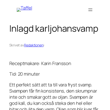
Hoppa
till
innehåll
Inlagd karljohansvamp
Skrivet av
Redaktionen
i
Receptmakare: Karin Fransson
Tid: 20 minuter
Ett perfekt sätt att ta till vara fryst svamp.
Svampen får fin konsistens, den skrumpnar
inte och smakar gott av oljan. Svampen är
god kall, du kan också steka den hel eller
bitar och äta den varm. Oljan som blir kvar får