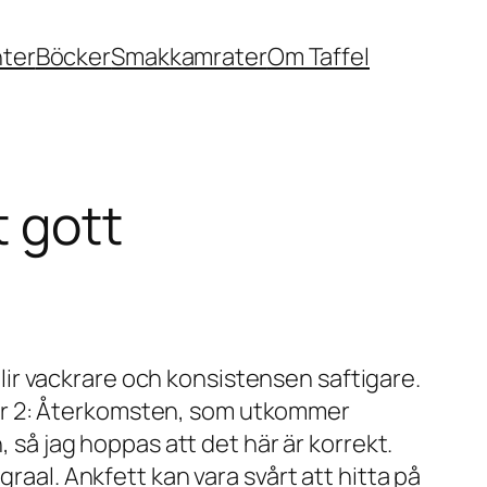
nter
Böcker
Smakkamrater
Om Taffel
t gott
 blir vackrare och konsistensen saftigare.
kyler 2: Återkomsten, som utkommer
, så jag hoppas att det här är korrekt.
raal. Ankfett kan vara svårt att hitta på