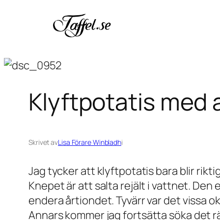
Hoppa
till
innehåll
Klyftpotatis med a
Skrivet av
Lisa Förare Winbladh
i
Jag tycker att klyftpotatis bara blir rik
Knepet är att salta rejält i vattnet. De
endera årtiondet. Tyvärr var det vissa ok
Annars kommer jag fortsätta söka det rätt