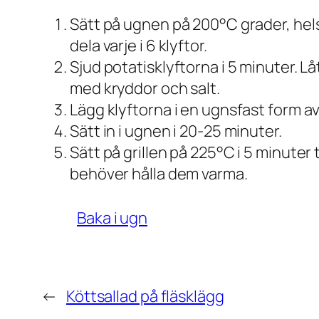
Sätt på ugnen på 200°C grader, helst
dela varje i 6 klyftor.
Sjud potatisklyftorna i 5 minuter. Lå
med kryddor och salt.
Lägg klyftorna i en ugnsfast form 
Sätt in i ugnen i 20-25 minuter.
Sätt på grillen på 225°C i 5 minuter 
behöver hålla dem varma.
Baka i ugn
←
Köttsallad på fläsklägg