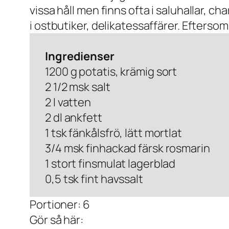
vissa håll men finns ofta i saluhallar, ch
i ostbutiker, delikatessaffärer. Efterso
Ingredienser
1200 g potatis, krämig sort
2 1/2 msk salt
2 l vatten
2 dl ankfett
1 tsk fänkålsfrö, lätt mortlat
3/4 msk finhackad färsk rosmarin
1 stort finsmulat lagerblad
0,5 tsk fint havssalt
Portioner: 6
Gör så här: