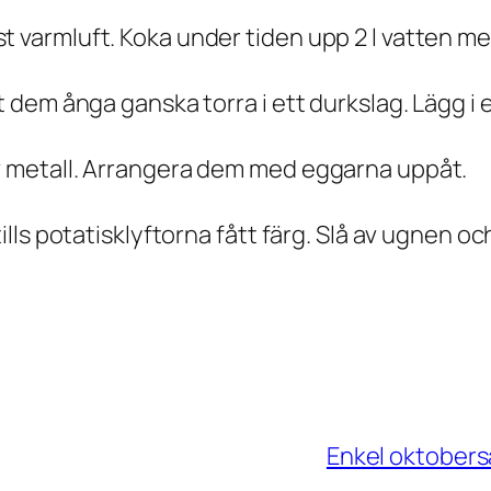
 varmluft. Koka under tiden upp 2 l vatten med
t dem ånga ganska torra i ett durkslag. Lägg i e
av metall. Arrangera dem med eggarna uppåt.
tills potatisklyftorna fått färg. Slå av ugnen o
Enkel oktobers