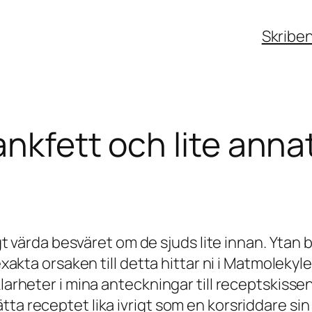
Skribe
nkfett och lite anna
tigt värda besväret om de sjuds lite innan. Ytan
n exakta orsaken till detta hittar ni i Matmole
larheter i mina anteckningar till receptskissen
a receptet lika ivrigt som en korsriddare sin g