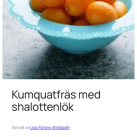
Kumquatfräs med
shalottenlök
Skrivet av
Lisa Förare Winbladh
i