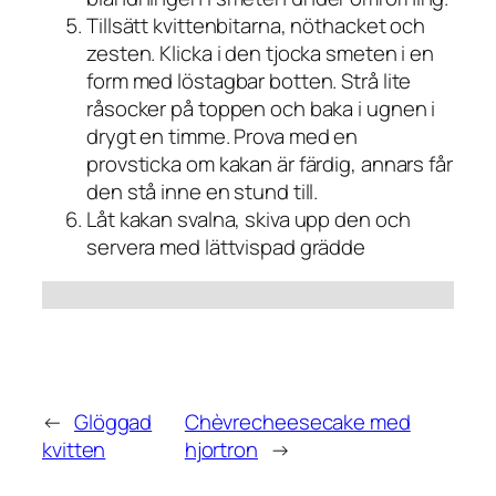
Tillsätt kvittenbitarna, nöthacket och
zesten. Klicka i den tjocka smeten i en
form med löstagbar botten. Strå lite
råsocker på toppen och baka i ugnen i
drygt en timme. Prova med en
provsticka om kakan är färdig, annars får
den stå inne en stund till.
Låt kakan svalna, skiva upp den och
servera med lättvispad grädde
←
Glöggad
Chèvrecheesecake med
kvitten
hjortron
→