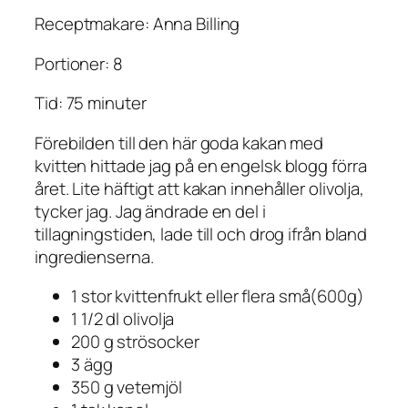
Receptmakare: Anna Billing
Portioner: 8
Tid: 75 minuter
Förebilden till den här goda kakan med
kvitten hittade jag på en engelsk blogg förra
året. Lite häftigt att kakan innehåller olivolja,
tycker jag. Jag ändrade en del i
tillagningstiden, lade till och drog ifrån bland
ingredienserna.
1 stor kvittenfrukt eller flera små(600g)
1 1/2 dl olivolja
200 g strösocker
3 ägg
350 g vetemjöl