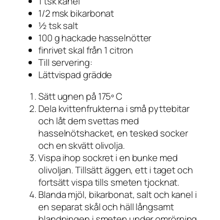
1 tsk kanel
1/2 msk bikarbonat
½ tsk salt
100 g hackade hasselnötter
finrivet skal från 1 citron
Till servering:
Lättvispad grädde
Sätt ugnen på 175º C
Dela kvittenfrukterna i små pyttebitar
och låt dem svettas med
hasselnötshacket, en tesked socker
och en skvätt olivolja.
Vispa ihop sockret i en bunke med
olivoljan. Tillsätt äggen, ett i taget och
fortsätt vispa tills smeten tjocknat.
Blanda mjöl, bikarbonat, salt och kanel i
en separat skål och häll långsamt
blandningen i smeten under omrörning.