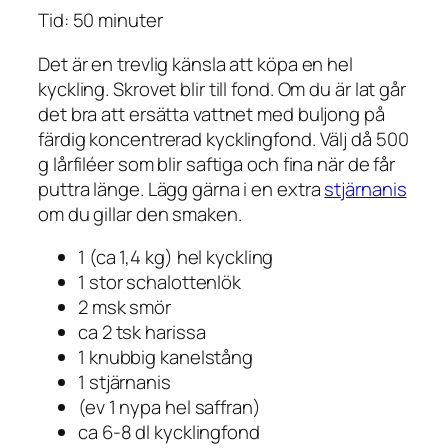
Tid: 50 minuter
Det är en trevlig känsla att köpa en hel
kyckling. Skrovet blir till fond. Om du är lat går
det bra att ersätta vattnet med buljong på
färdig koncentrerad kycklingfond. Välj då 500
g lårfiléer som blir saftiga och fina när de får
puttra länge. Lägg gärna i en extra
stjärnanis
om du gillar den smaken.
1 (ca 1,4 kg) hel kyckling
1 stor schalottenlök
2 msk smör
ca 2 tsk harissa
1 knubbig kanelstång
1 stjärnanis
(ev 1 nypa hel saffran)
ca 6-8 dl kycklingfond