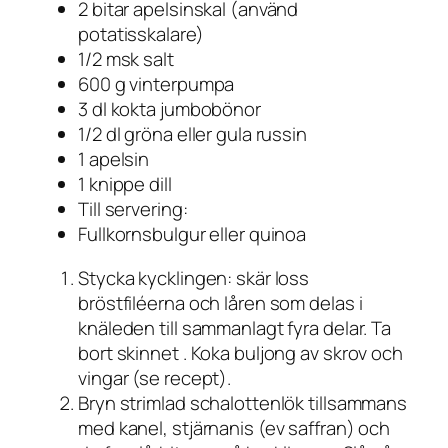
2 bitar apelsinskal (använd
potatisskalare)
1/2 msk salt
600 g vinterpumpa
3 dl kokta jumbobönor
1/2 dl gröna eller gula russin
1 apelsin
1 knippe dill
Till servering:
Fullkornsbulgur eller quinoa
Stycka kycklingen: skär loss
bröstfiléerna och låren som delas i
knäleden till sammanlagt fyra delar. Ta
bort skinnet . Koka buljong av skrov och
vingar (se recept).
Bryn strimlad schalottenlök tillsammans
med kanel, stjärnanis (ev saffran) och