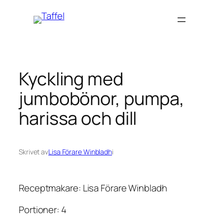
Hoppa
till
innehåll
Kyckling med
jumbobönor, pumpa,
harissa och dill
Skrivet av
Lisa Förare Winbladh
i
Receptmakare: Lisa Förare Winbladh
Portioner: 4