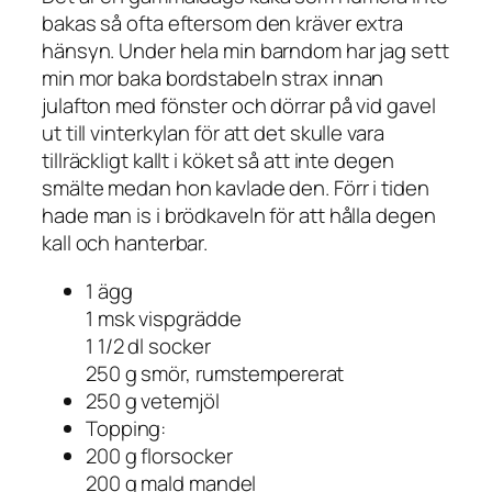
bakas så ofta eftersom den kräver extra
hänsyn. Under hela min barndom har jag sett
min mor baka bordstabeln strax innan
julafton med fönster och dörrar på vid gavel
ut till vinterkylan för att det skulle vara
tillräckligt kallt i köket så att inte degen
smälte medan hon kavlade den. Förr i tiden
hade man is i brödkaveln för att hålla degen
kall och hanterbar.
1 ägg
1 msk vispgrädde
1 1/2 dl socker
250 g smör, rumstempererat
250 g vetemjöl
Topping:
200 g florsocker
200 g mald mandel