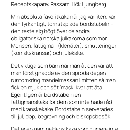
Receptskapare: Rassami Hök Ljungberg
Min absoluta favoritkaka när jag var liten, var
den fyrkantigt, tornstaplade bordstabeln –
den reste sig högt över de andra
obligatoriska norska julkakorna som mor
Monsen, fattigman (klenäter), smutteringer
(konjakskransar) och julekake.
Det viktiga som barn när man åt den var att
man först gnagde av den spröda degen
runtomkring mandelmassan i mitten så man
fick en mjuk och söt ’mask’ kvar att äta.
Egentligen är bordstabeln en
fattigmanskaka för dem som inte hade råd
med kranskekake. Bordstabeln serverades
till jul, dop, begravning och biskopsbesök.
Det är en gammaldags kaka som numera inte