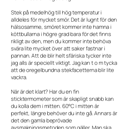
Stek på medelhög till hög temperatur i
alldeles för mycket smör. Det är lugnt för den
hälsosamme, smöret kommer inte hamna i
köttbullarna i högre grad bara för det finns
rikligt av den, men du kommer inte behöva
svära lite mycket över att saker fastnar i
pannan. Att de blir helt sfäriska tycker inte
jag alls är speciellt viktigt. Jag kan t o m tycka
att de oregelbundna stekfacetterna blir lite
vackra.
När är det klart? Har du en fin
sticktermometer som är skapligt snabb kan
du kolla dem i mitten. 60°C i mitten är
perfekt, längre behöver du inte gå. Annars är
det den gamla beprövade
avsmakningsmetoden som gäller. Man ska