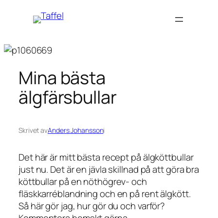
Hoppa
till
innehåll
Mina bästa
älgfärsbullar
Skrivet av
Anders Johansson
i
Det här är mitt bästa recept på älgköttbullar
just nu. Det är en jävla skillnad på att göra bra
köttbullar på en nöthögrev- och
fläskkarréblandning och en på rent älgkött.
Så här gör jag, hur gör du och varför?
Kommentera hemskt gärna.