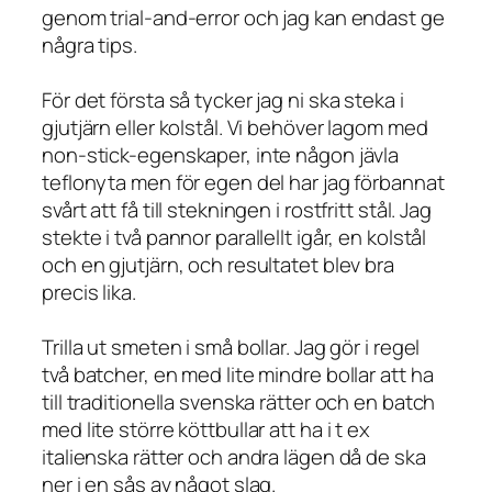
genom trial-and-error och jag kan endast ge
några tips.
För det första så tycker jag ni ska steka i
gjutjärn eller kolstål. Vi behöver lagom med
non-stick-egenskaper, inte någon jävla
teflonyta men för egen del har jag förbannat
svårt att få till stekningen i rostfritt stål. Jag
stekte i två pannor parallellt igår, en kolstål
och en gjutjärn, och resultatet blev bra
precis lika.
Trilla ut smeten i små bollar. Jag gör i regel
två batcher, en med lite mindre bollar att ha
till traditionella svenska rätter och en batch
med lite större köttbullar att ha i t ex
italienska rätter och andra lägen då de ska
ner i en sås av något slag.