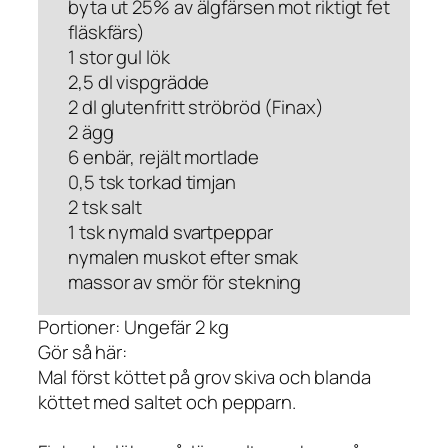
byta ut 25% av älgfärsen mot riktigt fet
fläskfärs)
1 stor gul lök
2,5 dl vispgrädde
2 dl glutenfritt ströbröd (Finax)
2 ägg
6 enbär, rejält mortlade
0,5 tsk torkad timjan
2 tsk salt
1 tsk nymald svartpeppar
nymalen muskot efter smak
massor av smör för stekning
Portioner: Ungefär 2 kg
Gör så här:
Mal först köttet på grov skiva och blanda
köttet med saltet och pepparn.