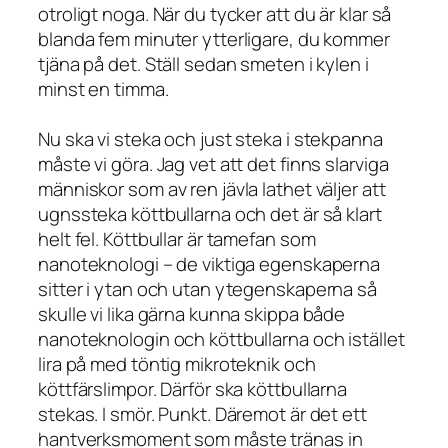
otroligt noga. När du tycker att du är klar så
blanda fem minuter ytterligare, du kommer
tjäna på det. Ställ sedan smeten i kylen i
minst en timma.
Nu ska vi steka och just steka i stekpanna
måste vi göra. Jag vet att det finns slarviga
människor som av ren jävla lathet väljer att
ugnssteka köttbullarna och det är så klart
helt fel. Köttbullar är tamefan som
nanoteknologi – de viktiga egenskaperna
sitter i ytan och utan ytegenskaperna så
skulle vi lika gärna kunna skippa både
nanoteknologin och köttbullarna och istället
lira på med töntig mikroteknik och
köttfärslimpor. Därför ska köttbullarna
stekas. I smör. Punkt. Däremot är det ett
hantverksmoment som måste tränas in