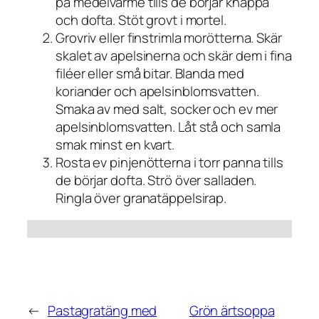
på medelvärme tills de börjar knäppa
och dofta. Stöt grovt i mortel.
Grovriv eller finstrimla morötterna. Skär
skalet av apelsinerna och skär dem i fina
filéer eller små bitar. Blanda med
koriander och apelsinblomsvatten.
Smaka av med salt, socker och ev mer
apelsinblomsvatten. Låt stå och samla
smak minst en kvart.
Rosta ev pinjenötterna i torr panna tills
de börjar dofta. Strö över salladen.
Ringla över granatäppelsirap.
←
Pastagratäng med
Grön ärtsoppa