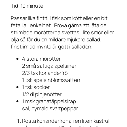
Tid: 10 minuter
Passar lika fint till fisk som kött.eller en bit
feta i all enkelhet. Prova gärna att låta de
strimlade morötterna svettas i lite smör eller
olja så får du en mildare mjukare sallad.
finstrimlad mynta är gott i salladen.
4 stora morötter
2 små saftiga apelsiner
2/3 tsk korianderfrö
1 tsk apelsinblomsvatten
1 tsk socker
1/2 dl pinjenötter
1 msk granatäppelsirap
sal, nymald svartpeppar
Rosta korianderfröna i en liten kastrull