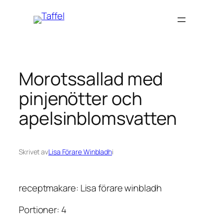
Hoppa
till
innehåll
Morotssallad med
pinjenötter och
apelsinblomsvatten
Skrivet av
Lisa Förare Winbladh
i
receptmakare: Lisa förare winbladh
Portioner: 4