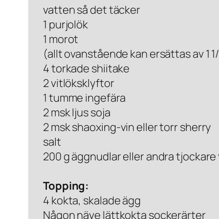
vatten så det täcker
1 purjolök
1 morot
(allt ovanstående kan ersättas av 1 1/
4 torkade shiitake
2 vitlöksklyftor
1 tumme ingefära
2 msk ljus soja
2 msk shaoxing-vin eller torr sherry
salt
200 g äggnudlar eller andra tjockare
Topping:
4 kokta, skalade ägg
Någon näve lättkokta sockerärter