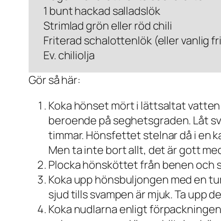
1 bunt hackad salladslök
Strimlad grön eller röd chili
Friterad schalottenlök (eller vanlig fr
Ev. chiliolja
Gör så här:
Koka hönset mört i lättsaltat vatte
beroende på seghetsgraden. Låt svalna
timmar. Hönsfettet stelnar då i en k
Men ta inte bort allt, det är gott med
Plocka hönsköttet från benen och skä
Koka upp hönsbuljongen med en tumme
sjud tills svampen är mjuk. Ta upp d
Koka nudlarna enligt förpackningens