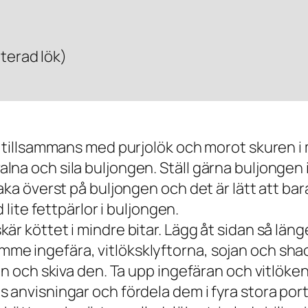
iterad lök)
n tillsammans med purjolök och morot skuren i
 och sila buljongen. Ställ gärna buljongen i ky
aka överst på buljongen och det är lätt att bara
 lite fettpärlor i buljongen.
r köttet i mindre bitar. Lägg åt sidan så läng
 ingefära, vitlöksklyftorna, sojan och shaoxi
en och skiva den. Ta upp ingefäran och vitlöke
 anvisningar och fördela dem i fyra stora port