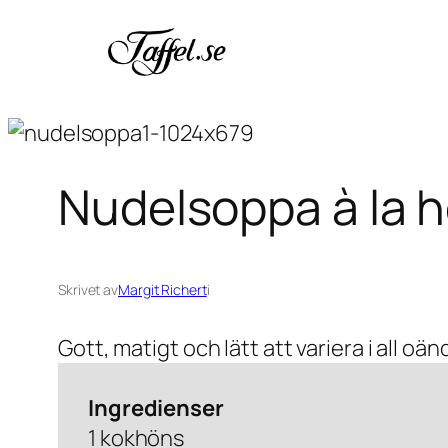
Hoppa
till
innehåll
Nudelsoppa à la 
Skrivet av
Margit Richert
i
Gott, matigt och lätt att variera i all oä
Ingredienser
1 kokhöns