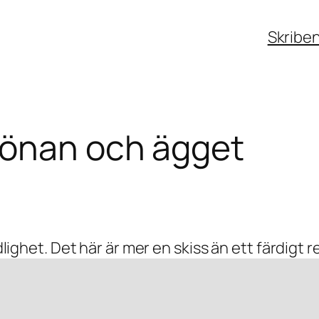
Skribe
hönan och ägget
ndlighet. Det här är mer en skiss än ett färdigt 