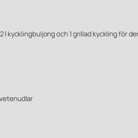
2 l kycklingbuljong och 1 grillad kyckling för d
 vetenudlar