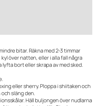
 mindre bitar. Räkna med 2-3 timmar
l över natten, eller i alla fall några
 lyfta bort eller skrapa av med sked.
e.
ng eller sherry. Ploppa i shiitaken och
n och släng den.
ionsskålar. Häll buljongen över nudlarna