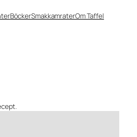
nter
Böcker
Smakkamrater
Om Taffel
recept.